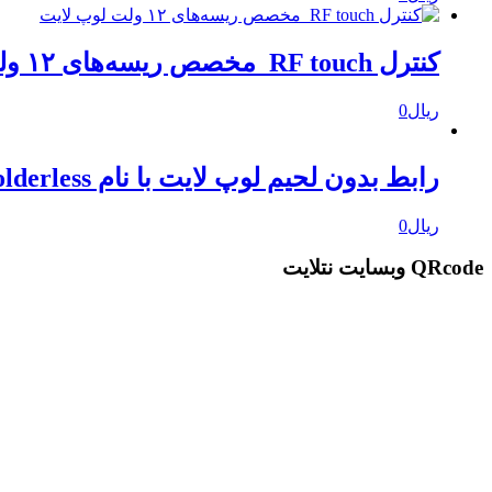
کنترل RF touch مخصص ریسه‌های ۱۲ ولت لوپ لایت
ریال
0
رابط بدون لحیم لوپ لایت با نام solderless
ریال
0
QRcode وبسایت نتلایت