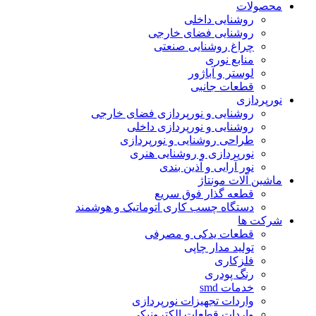
محصولات
روشنایی داخلی
روشنایی فضای خارجی
چراغ روشنایی صنعتی
منابع نوری
لوستر و آباژور
قطعات جانبی
نورپردازی
روشنایی و نورپردازی فضای خارجی
روشنایی و نورپردازی داخلی
طراحی روشنایی و نورپردازی
نورپردازی و روشنایی هنری
نور آرایی و آذین بندی
ماشین آلات مونتاژ
قطعه گذار فوق سریع
دستگاه چسب کاری اتوماتیک و هوشمند
شرکت ها
قطعات یدکی و مصرفی
تولید مدار چاپی
فلزکاری
رنگ پودری
خدمات smd
واردات تجهیزات نورپردازی
واردات قطعات الکترونیکی