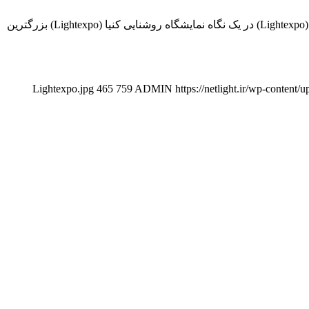
نمایشگاه روشنایی کنیا (Lightexpo) ۱۳-۱۵ اردیبهشت ۱۳۹۷ نایروبی ، کنیا مرکز کنفرانس بین المللی کنیاتا (KICCC) نمایشگاه روشنایی کنیا (Lightexpo) در یک نگاه نمایشگاه روشنایی کنیا (Lightexpo) بزرگترین
465
759
ADMIN
https://netlight.ir/wp-conten