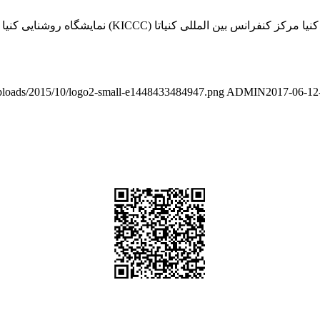
t/uploads/2015/10/logo2-small-e1448433484947.png
ADMIN
2017-06-12