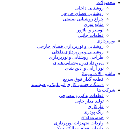
محصولات
روشنایی داخلی
روشنایی فضای خارجی
چراغ روشنایی صنعتی
منابع نوری
لوستر و آباژور
قطعات جانبی
نورپردازی
روشنایی و نورپردازی فضای خارجی
روشنایی و نورپردازی داخلی
طراحی روشنایی و نورپردازی
نورپردازی و روشنایی هنری
نور آرایی و آذین بندی
ماشین آلات مونتاژ
قطعه گذار فوق سریع
دستگاه چسب کاری اتوماتیک و هوشمند
شرکت ها
قطعات یدکی و مصرفی
تولید مدار چاپی
فلزکاری
رنگ پودری
خدمات smd
واردات تجهیزات نورپردازی
واردات قطعات الکترونیکی