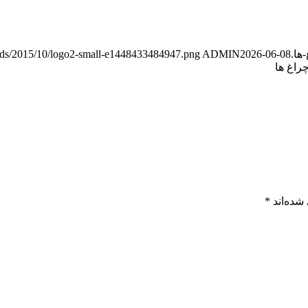
ploads/2015/10/logo2-small-e1448433484947.png
ADMIN
2026-06-08
راغ ها
شده‌اند
*