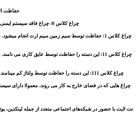
حفاظت الک
چراغ کلاس 0: چراغ فاقد سیستم ایمنی و بنابراین در شرایط خاصی قابل استفاده است و فقط از نظر تئوری دارای اهمیت است و کاربرد دیگری ندارد.
چراغ کلاس 1: حفاظت توسط سیم زمین سیم ارت انجام می
چراغ کلاس 11: این دسته را حفاظت توسط عایق کاری می نامند. علاوه برلایه اولیه
چراغ کلاس 111: این دسته را حفاظت توسط ولتاژ کم مینامند. در این روش از ولتاژهای کمتر از ۵۰ ولت که برای انسان خطرناک نیست استفاده میشود. لامپهای هالوژن ۱۲ ولت از این نوع هستند.
چراغ هایی که در فضای خارج به کار می روند، معمولا دارای سیست
نت لایت با حضور در شبکه‌های اجتماعی متعدد از جمله لینکدین، یوت