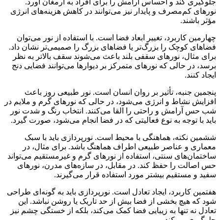
جلوگیری کند و احساس آرامش را برای افراد به ارمغان آورد.
نورهای کم‌مصرف و پایدار نیز می‌توانند در کاهش هزینه‌های انرژی
مؤثر باشند.
چهارمین کاربرد، تغییر ابعاد فضا است. با استفاده از نور می‌توان
فضاهای کوچک را بزرگ‌تر یا فضاهای بزرگ را صمیمی‌تر نشان داد.
برای مثال، نورهای سقفی بلند باعث می‌شوند سقف بالاتر به نظر
برسد، در حالی که نورهای متمرکز بر دیوارها می‌توانند فضایی دنج
ایجاد کنند.
پنجمین جنبه، تأثیر بر روان انسان است. نور طبیعی روز باعث
افزایش نشاط و انرژی می‌شود، در حالی که نورهای گرم و ملایم در
شب حس آرامش و راحتی را القا می‌کنند. انتخاب رنگ و شدت نور
باید با توجه به نوع فعالیتی که در فضا انجام می‌شود، صورت گیرد.
ششمین نکته، هماهنگی با محیط است. نورپردازی باید با سبک
معماری و عناصر طبیعی اطراف هماهنگ باشد. برای مثال، در
ساختمان‌های سنتی، استفاده از نورهای گرم و غیرمستقیم می‌تواند
حس اصالت را حفظ کند. در مقابل، در سازه‌های مدرن، نورهای
سفید و مستقیم بیشتر مورد استفاده قرار می‌گیرند.
هفتمین کاربرد، ایجاد تعادل است. نورپردازی باید به گونه‌ای طراحی
شود که هیچ بخشی از فضا بیش از حد تاریک یا روشن نباشد. این
تعادل نه تنها به زیبایی فضا کمک می‌کند، بلکه از خستگی چشم نیز
جلوگیری می‌کند.