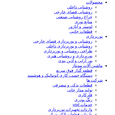
محصولات
روشنایی داخلی
روشنایی فضای خارجی
چراغ روشنایی صنعتی
منابع نوری
لوستر و آباژور
قطعات جانبی
نورپردازی
روشنایی و نورپردازی فضای خارجی
روشنایی و نورپردازی داخلی
طراحی روشنایی و نورپردازی
نورپردازی و روشنایی هنری
نور آرایی و آذین بندی
ماشین آلات مونتاژ
قطعه گذار فوق سریع
دستگاه چسب کاری اتوماتیک و هوشمند
شرکت ها
قطعات یدکی و مصرفی
تولید مدار چاپی
فلزکاری
رنگ پودری
خدمات smd
واردات تجهیزات نورپردازی
واردات قطعات الکترونیکی