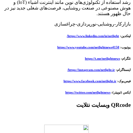
رشد استفاده از تکنولوژی‌های نوین مانند اینترنت اشیاء (IoT) و
هوش مصنوعی در صنعت روشنایی، فرصت‌های شغلی جدید نیز در
حال ظهور هستند.
بازارکار-روشنایی-نورپردازی-چراغسازی
لینکدین:
https://www.linkedin.com/in/netlight/
یوتیوب:
https://www.youtube.com/netlightnews4150
تلگرام:
https://t.me/netlightnews
اینستاگرام:
https://instagram.com/netlight.ir/
فیس‌بوک:
https://www.facebook.com/netlight.ir
ایکس (توییتر):
https://twitter.com/netlightnews
QRcode وبسایت نتلایت