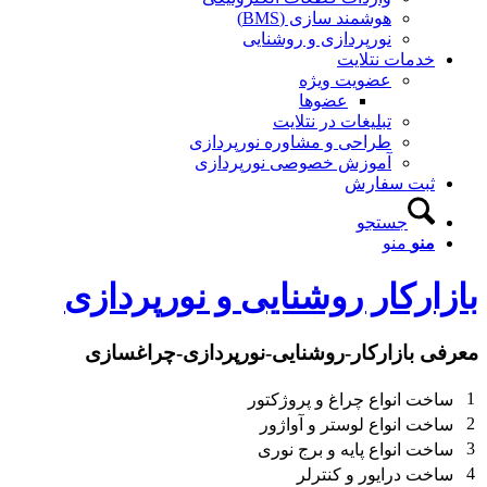
هوشمند سازی (BMS)
نورپردازی و روشنایی
خدمات نتلایت
عضویت ویژه
عضوها
تبلیغات در نتلایت
طراحی و مشاوره نورپردازی
آموزش خصوصی نورپردازی
ثبت سفارش
جستجو
منو
منو
بازارکار روشنایی و نورپردازی
معرفی بازارکار-روشنایی-نورپردازی-چراغسازی
1
ساخت انواع چراغ و پروژکتور
2
ساخت انواع لوستر و آواژور
3
ساخت انواع پایه و برج نوری
4
ساخت درایور و کنترلر