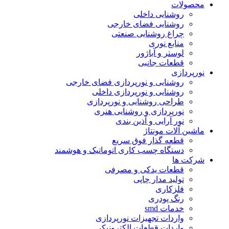
محصولات
روشنایی داخلی
روشنایی فضای خارجی
چراغ روشنایی صنعتی
منابع نوری
لوستر و آباژور
قطعات جانبی
نورپردازی
روشنایی و نورپردازی فضای خارجی
روشنایی و نورپردازی داخلی
طراحی روشنایی و نورپردازی
نورپردازی و روشنایی هنری
نور آرایی و آذین بندی
ماشین آلات مونتاژ
قطعه گذار فوق سریع
دستگاه چسب کاری اتوماتیک و هوشمند
شرکت ها
قطعات یدکی و مصرفی
تولید مدار چاپی
فلزکاری
رنگ پودری
خدمات smd
واردات تجهیزات نورپردازی
واردات قطعات الکترونیکی