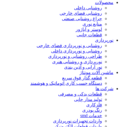
محصولات
روشنایی داخلی
روشنایی فضای خارجی
چراغ روشنایی صنعتی
منابع نوری
لوستر و آباژور
قطعات جانبی
نورپردازی
روشنایی و نورپردازی فضای خارجی
روشنایی و نورپردازی داخلی
طراحی روشنایی و نورپردازی
نورپردازی و روشنایی هنری
نور آرایی و آذین بندی
ماشین آلات مونتاژ
قطعه گذار فوق سریع
دستگاه چسب کاری اتوماتیک و هوشمند
شرکت ها
قطعات یدکی و مصرفی
تولید مدار چاپی
فلزکاری
رنگ پودری
خدمات smd
واردات تجهیزات نورپردازی
واردات قطعات الکترونیکی