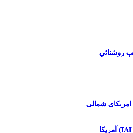
مپ روشنائي
امریکای شمالی