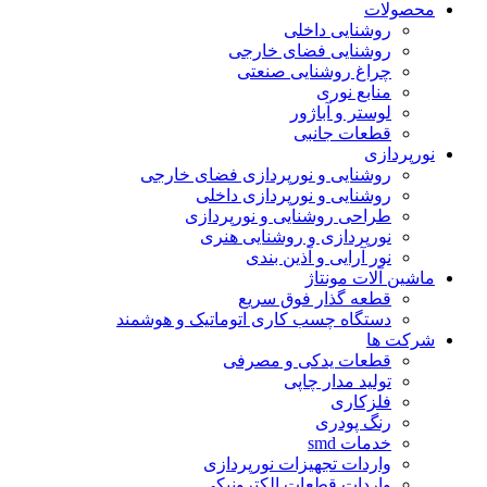
محصولات
روشنایی داخلی
روشنایی فضای خارجی
چراغ روشنایی صنعتی
منابع نوری
لوستر و آباژور
قطعات جانبی
نورپردازی
روشنایی و نورپردازی فضای خارجی
روشنایی و نورپردازی داخلی
طراحی روشنایی و نورپردازی
نورپردازی و روشنایی هنری
نور آرایی و آذین بندی
ماشین آلات مونتاژ
قطعه گذار فوق سریع
دستگاه چسب کاری اتوماتیک و هوشمند
شرکت ها
قطعات یدکی و مصرفی
تولید مدار چاپی
فلزکاری
رنگ پودری
خدمات smd
واردات تجهیزات نورپردازی
واردات قطعات الکترونیکی