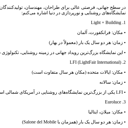
در سطح جهانی، فرصتی عالی برای طراحان، مهندسان، تولیدکنندگان و عل
نمایشگاه‌های روشنایی و نورپردازی در دنیا اشاره می‌کنم:
1. Light + Building
• مکان: فرانکفورت، آلمان
• زمان: هر دو سال یک بار (معمولاً در بهار)
• این نمایشگاه بزرگ‌ترین رویداد جهانی در زمینه روشنایی، تکنولوژ
2. LFI (LightFair International)
• مکان: ایالات متحده (مکان هر سال متفاوت است)
• زمان: سالانه
• LFI یکی از بزرگ‌ترین نمایشگاه‌های روشنایی در آمریکای شمالی است که شامل نمایش فناوری‌های جدید، محصولات و نوآوری‌ها در صنعت روشنایی می‌باشد.
3. Euroluce
• مکان: میلان، ایتالیا
• زمان: هر دو سال یک بار (همزمان با Salone del Mobile)