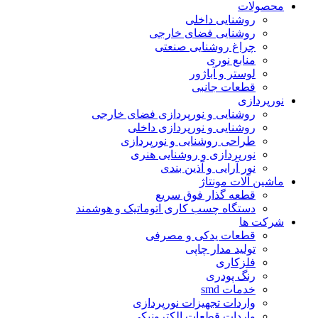
محصولات
روشنایی داخلی
روشنایی فضای خارجی
چراغ روشنایی صنعتی
منابع نوری
لوستر و آباژور
قطعات جانبی
نورپردازی
روشنایی و نورپردازی فضای خارجی
روشنایی و نورپردازی داخلی
طراحی روشنایی و نورپردازی
نورپردازی و روشنایی هنری
نور آرایی و آذین بندی
ماشین آلات مونتاژ
قطعه گذار فوق سریع
دستگاه چسب کاری اتوماتیک و هوشمند
شرکت ها
قطعات یدکی و مصرفی
تولید مدار چاپی
فلزکاری
رنگ پودری
خدمات smd
واردات تجهیزات نورپردازی
واردات قطعات الکترونیکی