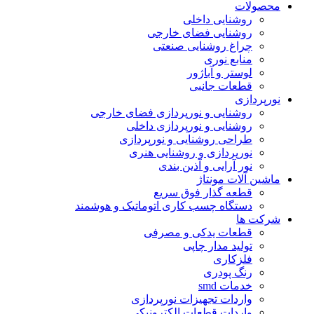
محصولات
روشنایی داخلی
روشنایی فضای خارجی
چراغ روشنایی صنعتی
منابع نوری
لوستر و آباژور
قطعات جانبی
نورپردازی
روشنایی و نورپردازی فضای خارجی
روشنایی و نورپردازی داخلی
طراحی روشنایی و نورپردازی
نورپردازی و روشنایی هنری
نور آرایی و آذین بندی
ماشین آلات مونتاژ
قطعه گذار فوق سریع
دستگاه چسب کاری اتوماتیک و هوشمند
شرکت ها
قطعات یدکی و مصرفی
تولید مدار چاپی
فلزکاری
رنگ پودری
خدمات smd
واردات تجهیزات نورپردازی
واردات قطعات الکترونیکی