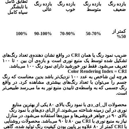
تطابق کامل
بازده رنگ
بازده رنگ
بازده رنگ
بازده رنگ
با تابشگر
ضعیف
متوسط
خوب
عالی
سیاه کامل
کمتر از
100%
90-100%
70-90%
50-70%
50%
ضریب نمود رنگ یا همان CRI در واقع نشان دهنده‌ی تعداد رنگ‌های
تشکیل شده توسط یک منبع نوری است و بازه‌ی آن بین ۰ تا ۱۰۰
تعریف می‌شود. فقط نور خورشید دارای نمود رنگ ۱۰۰ می‌باشد.
Color Rendering Index = CRI
هرچه این شاخص به عدد ۱۰۰ نزدیک‌تر باشد بدین معناست که رنگ
جسم را می‌توان با تعداد رنگ‌های بیشتری مشاهده کرد. در واقع
رنگ جسمی که به واسطه‌ی تابیدن منبع نور به ما می‌رسد طبیعی‌تر
است.
محصولات ال_ای_دی با نمود رنگ بالای ۸۰ یکی از بهترین منابع
نوری در این زمینه شناخته می‌شوند. از ال‌ای دی‌های با نمود رنگ
بالای ۹۰ در جواهر فروشی‌ها و موزه‌ها استفاده می‌شود. در منازل
نیاز به منبع نوری با CRI بین ۸۰ تا ۹۰ می‌باشد. محصولات روشنایی
با CRI کمتر از ۸۰ علاوه بر پایین بودن کیفیت رنگ تولید شده، گاهی