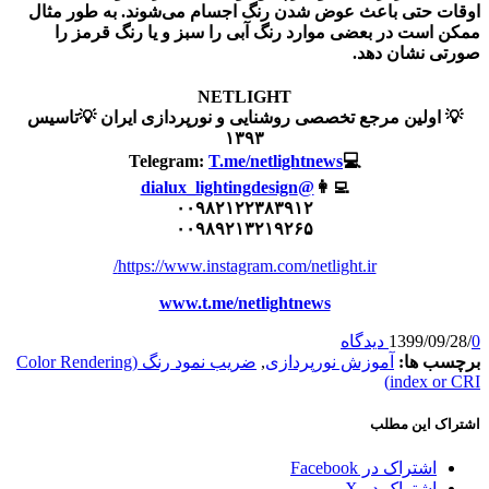
اوقات حتی باعث عوض شدن رنگ اجسام می‌شوند. به طور مثال
ممکن است در بعضی موارد رنگ آبی را سبز و یا رنگ قرمز را
صورتی نشان دهد.
NETLIGHT
💡 اولین مرجع تخصصی روشنایی و نورپردازی ایران 💡تاسیس
۱۳۹۳
T.me/netlightnews
💻Telegram:
@dialux_lightingdesign
👩‍💻
۰۰۹۸۲۱۲۲۳۸۳۹۱۲
۰۰۹۸۹۲۱۳۲۱۹۲۶۵
https://www.instagram.com/netlight.ir/
www.t.me/netlightnews
0 دیدگاه
/
1399/09/28
برچسب ها:
آموزش نورپردازی
,
ضریب نمود رنگ (Color Rendering
index or CRI)
اشتراک این مطلب
اشتراک در Facebook
اشتراک در X