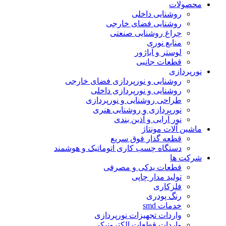
محصولات
روشنایی داخلی
روشنایی فضای خارجی
چراغ روشنایی صنعتی
منابع نوری
لوستر و آباژور
قطعات جانبی
نورپردازی
روشنایی و نورپردازی فضای خارجی
روشنایی و نورپردازی داخلی
طراحی روشنایی و نورپردازی
نورپردازی و روشنایی هنری
نور آرایی و آذین بندی
ماشین آلات مونتاژ
قطعه گذار فوق سریع
دستگاه چسب کاری اتوماتیک و هوشمند
شرکت ها
قطعات یدکی و مصرفی
تولید مدار چاپی
فلزکاری
رنگ پودری
خدمات smd
واردات تجهیزات نورپردازی
واردات قطعات الکترونیکی