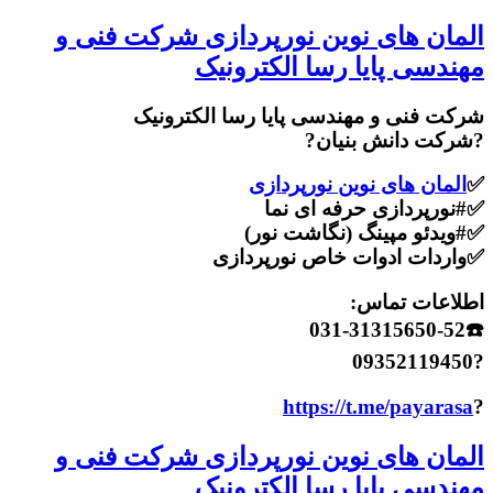
المان های نوین نورپردازی شرکت فنی و
مهندسی پایا رسا الکترونیک
شرکت فنی و مهندسی پایا رسا الکترونیک
?شرکت دانش بنیان?
✅
المان های نوین نورپردازی
✅#نورپردازی حرفه ای نما
✅#ویدئو مپینگ (نگاشت نور)
✅واردات ادوات خاص نورپردازی
اطلاعات تماس:
☎️031-31315650-52
?09352119450
https://t.me/payarasa
?
المان های نوین نورپردازی شرکت فنی و
مهندسی پایا رسا الکترونیک