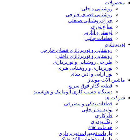
محصولات
روشنایی داخلی
روشنایی فضای خارجی
چراغ روشنایی صنعتی
منابع نوری
لوستر و آباژور
قطعات جانبی
نورپردازی
روشنایی و نورپردازی فضای خارجی
روشنایی و نورپردازی داخلی
طراحی روشنایی و نورپردازی
نورپردازی و روشنایی هنری
نور آرایی و آذین بندی
ماشین آلات مونتاژ
قطعه گذار فوق سریع
دستگاه چسب کاری اتوماتیک و هوشمند
شرکت ها
قطعات یدکی و مصرفی
تولید مدار چاپی
فلزکاری
رنگ پودری
خدمات smd
واردات تجهیزات نورپردازی
واردات قطعات الکترونیکی