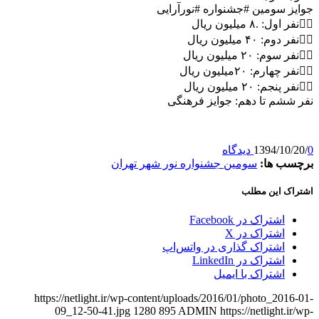
جوایز سومین #جشنواره #نورآرایی
۱⃣نفر اول: .٨ میلیون ریال
۲⃣نفر دوم: ۴٠ میلیون ریال
۳⃣نفر سوم: ٢٠ میلیون ریال
۴⃣نفر چهارم: ٢٠میلیون ریال
۵⃣نفر پنجم: ٢٠ میلیون ریال
نفر ششم تا دهم: جوایز فرهنگی
0 دیدگاه
/
1394/10/20
برچسب ها:
سومین جشنواره نور شهر تهران
اشتراک این مطلب
اشتراک در Facebook
اشتراک در X
اشتراک گذاری در واتس‌اپ
اشتراک در LinkedIn
اشتراک با ایمیل
https://netlight.ir/wp-content/uploads/2016/01/photo_2016-01-
09_12-50-41.jpg
1280
895
ADMIN
https://netlight.ir/wp-