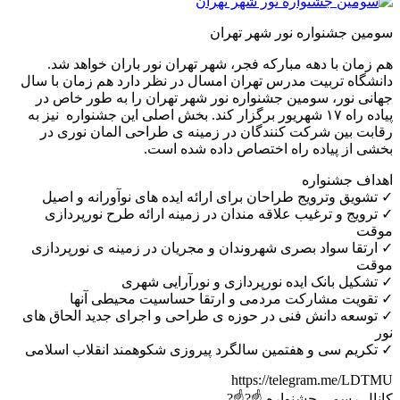
سومین جشنواره نور شهر تهران
هم زمان با دهه مبارکه فجر، شهر تهران نور باران خواهد شد.
دانشگاه تربیت مدرس تهران امسال در نظر دارد هم زمان با سال
جهانی نور، سومین جشنواره نور شهر تهران را به طور خاص در
پیاده راه ۱۷ شهریور برگزار کند. بخش اصلی این جشنواره نیز به
رقابت بین شرکت کنندگان در زمینه ی طراحی المان نوری در
بخشی از پیاده راه اختصاص داده شده است.
اهداف جشنواره
✓ تشویق وترویج طراحان برای ارائه ایده های نوآورانه و اصیل
✓ ترویج و ترغیب علاقه مندان در زمینه ارائه طرح نورپردازی
موقت
✓ ارتقا سواد بصری شهروندان و مجریان در زمینه ی نورپردازی
موقت
✓ تشکیل بانک ایده نورپردازی و نورآرایی شهری
✓ تقویت مشارکت مردمی و ارتقا حساسیت محیطی آنها
✓ توسعه دانش فنی در حوزه ی طراحی و اجرای جدید الحاق های
نور
✓ تکریم سی و هفتمین سالگرد پیروزی شکوهمند انقلاب اسلامی
https://telegram.me/LDTMU
کانال رسمی جشنواره ☝?️☝?️