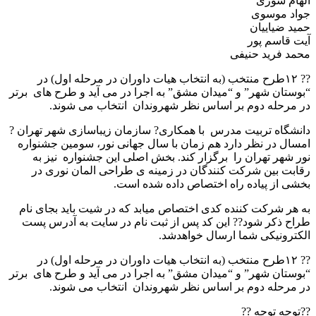
الهام سوری
جواد موسوی
حمید ضیاییان
آیت قاسم پور
محمد فرید حنیفی
?? ۱۲طرح منتخب (به انتخاب هیات داوران در مرحله اول) در
“بوستان شهر” و “میدان مشق” به اجرا در می آید و طرح های برتر
در مرحله دوم بر اساس نظر شهروندان انتخاب می شوند.
دانشگاه تربیت مدرس با همکاری? سازمان زیباسازی شهر تهران ?
امسال در نظر دارد هم زمان با سال جهانی نور، سومین جشنواره
نور شهر تهران را برگزار کند. بخش اصلی این جشنواره نیز به
رقابت بین شرکت کنندگان در زمینه ی طراحی المان نوری در
بخشی از پیاده راه اختصاص داده شده است.
به هر شرکت کننده کدی اختصاص میابد که در شیت باید بجای نام
طراح ذکر شود?? این کد پس از ثبت نام در سایت به آدرس پست
الکترونیکی شما ارسال خواهدشد.
?? ۱۲طرح منتخب (به انتخاب هیات داوران در مرحله اول) در
“بوستان شهر” و “میدان مشق” به اجرا در می آید و طرح های برتر
در مرحله دوم بر اساس نظر شهروندان انتخاب می شوند.
??توجه توجه ??