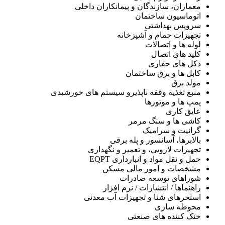
معماران، سازندگان و پیمانکاران داخلی
اتوماسیون ساختمان
سرویس بهداشتی
تجهیزات حمام و آشپزخانه
لوله ها و اتصالات
کلید های اتصال
دکل های حفاری
کابل ها و برق ساختمان
مولد برق
منبع تغذیه وقفه ناپذیرو سیستم های خورشیدی
پمپ ها و موتورها
عایق کاری
کاشی ها و سنگ مرمر
گرانیت و سرامیک
بالابرها، آسانسور و پله برقی
تجهیزات لارویی، و تعمیر و نگهداری
حمل و نقل مواد و انبارداری EQPT
مشخصات و امور مالی مسکن
شوراهای توسعه صادرات
راهنماها / انتشارات / نرم افزار
استخرهای شنا و تجهیزات آب معدنی
محوطه سازی
خنک کننده های صنعتی