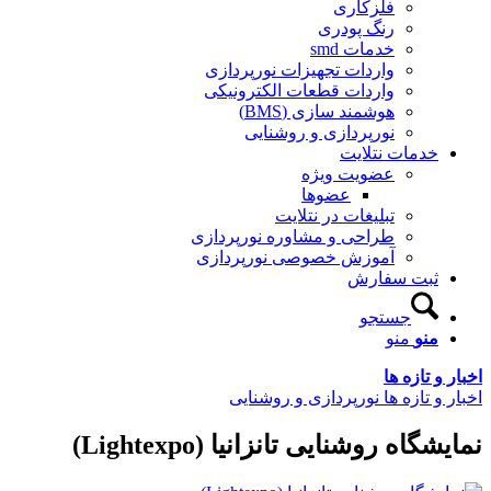
فلزکاری
رنگ پودری
خدمات smd
واردات تجهیزات نورپردازی
واردات قطعات الکترونیکی
هوشمند سازی (BMS)
نورپردازی و روشنایی
خدمات نتلایت
عضویت ویژه
عضوها
تبلیغات در نتلایت
طراحی و مشاوره نورپردازی
آموزش خصوصی نورپردازی
ثبت سفارش
جستجو
منو
منو
اخبار و تازه ها
اخبار و تازه ها نورپردازی و روشنایی
نمایشگاه روشنایی تانزانیا (Lightexpo)