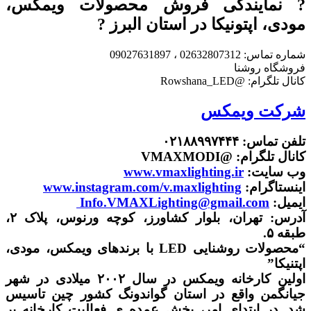
? نمایندگی فروش محصولات ویمکس،
مودی، اپتونیکا در استان البرز ?
شماره تماس: 02632807312 ، 09027631897
فروشگاه روشنا
کانال تلگرام: @Rowshana_LED
شرکت ویمکس
تلفن تماس: ۰۲۱۸۸۹۹۷۴۴۴
کانال تلگرام: @VMAXMODI
وب سایت:
www.vmaxlighting.ir
اینستاگرام:
www.instagram.com/v.maxlighting
ایمیل:
Info.VMAXLighting@gmail.com
آدرس: تهران، بلوار کشاورز، کوچه ورنوس، پلاک ۲،
طبقه ۵.
“محصولات روشنایی LED با برندهای ویمکس، مودی،
اپتنیکا”
اولین کارخانه ویمکس در سال ۲۰۰۲ میلادی در شهر
جیانگمن واقع در استان گواندونگ کشور چین تاسیس
شد. در ابتدای امر، بخش عمده ی فعالیت کارخانه بر