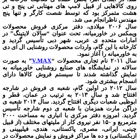
روی کالاهایی از قبیل لامپ های مهتابی تی پنج و تی
هشت متمرکز بود که توسط شصت کارگر و تنها پنج
مهندس ناظرانجام می شد.
سال ۲۰۰۶ میلادی، دفتر مرکزی فروش محصولات
ویمکس در خاورمیانه، تحت عنوان “سالان لایتینگ” در
امارات متحده ی عربی، شهر دبی تأسیس گردید و
کارخانه با این گام، واردات محصولات روشنایی ال ای دی
به خاورمیانه را آغاز نمود.
سال ۲۰۱۱ نام تجاری محصولات “
V.MAX
” به صورت
سالانه در نمایشگاه های صنایع روشنایی خاورمیانه به
نمایش گذاشته شدند تا سیستم فروش کالاها دارای
انسجام بیشتری شود.
سال ۲۰۱۲ در اولین گام، شعبه ی فروش در شارجه
افتتاح شد و سال ۲۰۱۳ به ترتیب در عمان، قطر و
ابوظبی شعبات دیگری افتتاح گردید. سال ۲۰۱۴ شعبه ی
دراگن مارت همزمان با شعبه ی دوم شارجه تأسیس
گردید. امروزه دفتر مرکزی با انباری به مساحت ۲۰۰۰
مترمربع و ۱۵۰ نفر نیروی کار از ملیتهای مختلف (از قبیل
چینی، ایرانی، مصری، پاکستانی، هندی، فیلیپینی و
ازبکستانی) و ده ها مراکز فروش و نمایش محصولات در