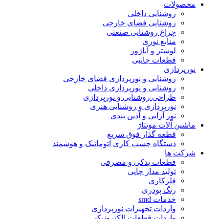
محصولات
روشنایی داخلی
روشنایی فضای خارجی
چراغ روشنایی صنعتی
منابع نوری
لوستر و آباژور
قطعات جانبی
نورپردازی
روشنایی و نورپردازی فضای خارجی
روشنایی و نورپردازی داخلی
طراحی روشنایی و نورپردازی
نورپردازی و روشنایی هنری
نور آرایی و آذین بندی
ماشین آلات مونتاژ
قطعه گذار فوق سریع
دستگاه چسب کاری اتوماتیک و هوشمند
شرکت ها
قطعات یدکی و مصرفی
تولید مدار چاپی
فلزکاری
رنگ پودری
خدمات smd
واردات تجهیزات نورپردازی
واردات قطعات الکترونیکی