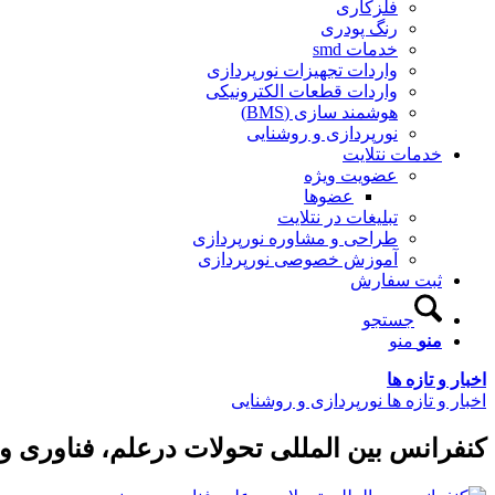
فلزکاری
رنگ پودری
خدمات smd
واردات تجهیزات نورپردازی
واردات قطعات الکترونیکی
هوشمند سازی (BMS)
نورپردازی و روشنایی
خدمات نتلایت
عضویت ویژه
عضوها
تبلیغات در نتلایت
طراحی و مشاوره نورپردازی
آموزش خصوصی نورپردازی
ثبت سفارش
جستجو
منو
منو
اخبار و تازه ها
اخبار و تازه ها نورپردازی و روشنایی
کنفرانس بین المللی تحولات درعلم، فناوری 