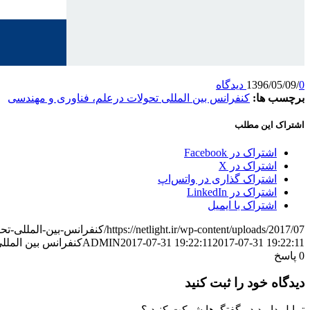
0 دیدگاه
/
1396/05/09
برچسب ها:
کنفرانس بین المللی تحولات درعلم، فناوری و مهندسی
اشتراک این مطلب
اشتراک در Facebook
اشتراک در X
اشتراک گذاری در واتس‌اپ
اشتراک در LinkedIn
اشتراک با ایمیل
https://netlight.ir/wp-content/uploads/2017/07/کنفرانس-بین-المللی-تحولات-درعلم،-فناوری-و-مهندسی.jpg
2017-07-31 19:22:11
2017-07-31 19:22:11
ADMIN
کنفرانس بین الملل
0
پاسخ
دیدگاه خود را ثبت کنید
تمایل دارید در گفتگوها شرکت کنید ؟