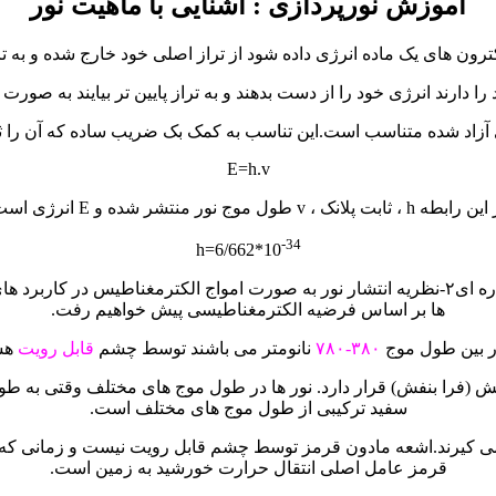
آموزش نورپردازی : آشنایی با ماهیت نور
ترون های یک ماده انرژی داده شود از تراز اصلی خود خارج شده و به تراز 
را دارند انرژی خود را از دست بدهند و به تراز پایین تر بیایند به صور
متناسب است.این تناسب به کمک بک ضریب ساده که آن را ثابت پلانک می نامیم 
E=h.v
طه h ، ثابت پلانک ، v طول موج نور منتشر شده و E انرژی است.
-34
h=6/662*10
در حال حاضر دو نظریه برای انتشار نور وجود دارد.۱- نظریه انتشار ذره ای۲-نظریه انتشار نور به 
ها بر اساس فرضیه الکترمغناطیسی پیش خواهیم رفت.
ر بین طول موج
۳۸۰-۷۸۰
نانومتر می باشند توسط چشم
قابل رویت
هست
 (فرا بنفش) قرار دارد. نور ها در طول موج های مختلف وقتی به طو
سفید ترکیبی از طول موج های مختلف است.
(Infra-Red)در محدوده ۷۸۰-۱۰۰۰ نانومتر قرار می کیرند.اشعه مادون قرمز توسط چشم قابل 
قرمز عامل اصلی انتقال حرارت خورشید به زمین است.