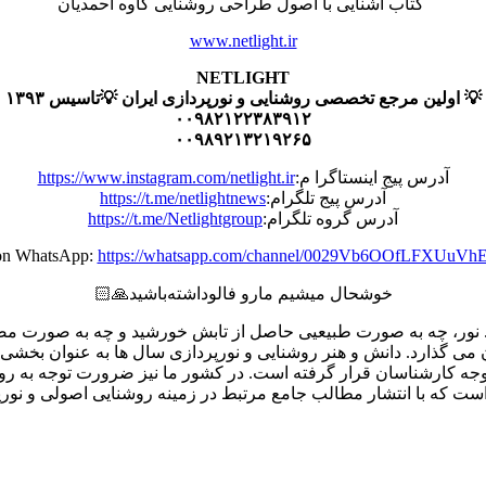
کتاب آشنایی با اصول طراحی روشنایی کاوه احمدیان
www.netlight.ir
NETLIGHT
💡 اولین مرجع تخصصی روشنایی و نورپردازی ایران 💡تاسیس ۱۳۹۳
۰۰۹۸۲۱۲۲۳۸۳۹۱۲
۰۰۹۸۹۲۱۳۲۱۹۲۶۵
آدرس پیج اینستاگرا م:
https://www.instagram.com/netlight.ir
آدرس پیج تلگرام:
https://t.me/netlightnews
آدرس گروه تلگرام:
https://t.me/Netlightgroup
https://whatsapp.com/channel/0029Vb6OOfLFXUuV
خوشحال میشیم مارو فالو‌داشته‌باشید🙏🏻
است. نور، چه به صورت طبیعیی حاصل از تابش خورشید و چه به صورت م
ان می گذارد. دانش و هنر روشنایی و نورپردازی سال ها به عنوان ب
ه کارشناسان قرار گرفته است. در کشور ما نیز ضرورت توجه به روش
ت که با انتشار مطالب جامع مرتبط در زمینه روشنایی اصولی و نورپر