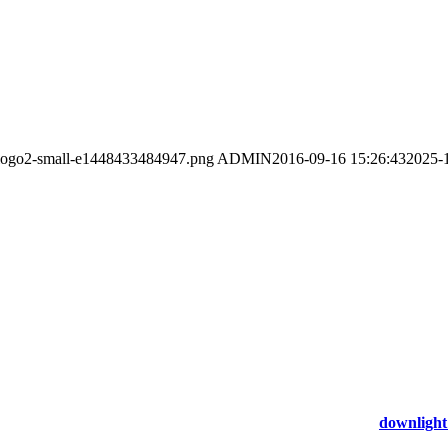
10/logo2-small-e1448433484947.png
ADMIN
2016-09-16 15:26:43
2025-