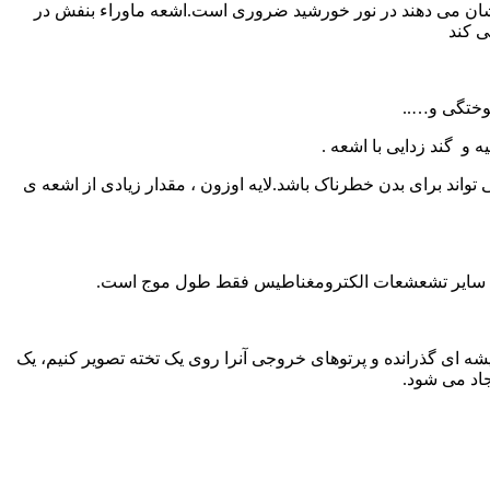
ای بسیاری از فعالیت های حیاتی بر روی کره زمین،وجود مقدار معینی اشعه ماوراء بنفش (ultra violet) که به اختصار باUV نشان می دهند در نور خورشید ضروری است.اشعه ماوراء بنفش در
در بدن میشود)مقدار بیش از انداره این اشعه می تواند برای بدن خطرناک باشد.لایه اوزون ، مقدار زیادی از اشعه ی
با سایر تشعشعات الکترومغناطیس فقط طول موج است.
ه ای گذرانده و پرتوهای خروجی آنرا روی یک تخته تصویر کنیم، یک
جاد می شود.