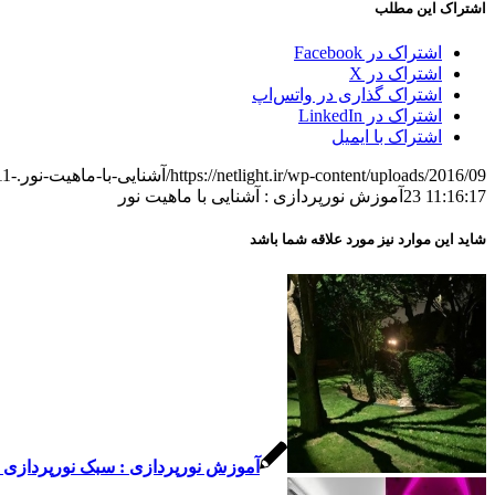
اشتراک این مطلب
اشتراک در Facebook
اشتراک در X
اشتراک گذاری در واتس‌اپ
اشتراک در LinkedIn
اشتراک با ایمیل
https://netlight.ir/wp-content/uploads/2016/09/آشنایی-با-ماهیت-نور.png
11-
23 11:16:17
آموزش نورپردازی : آشنایی با ماهیت نور
شاید این موارد نیز مورد علاقه شما باشد
آموزش نورپردازی : سبک نورپردازی downlight