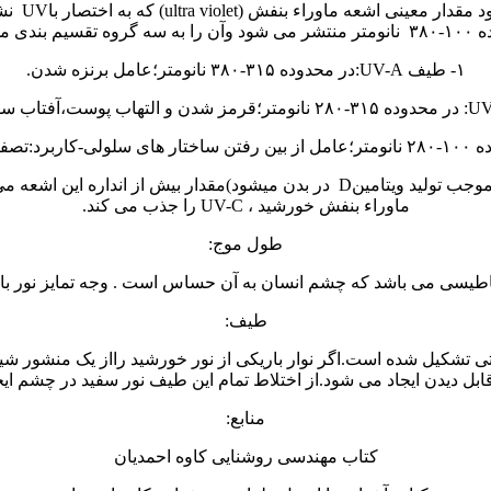
همچنین بر
روه تقسیم بندی می کند
۱- طیف UV-A:در محدوده ۳۱۵-۳۸۰ نانومتر؛عامل برنزه شدن.
بر خلاف تاثیرات مثبت اشعه ی ماوراء بنفش (مثلا طیف UV-B که موجب تولید ویتامینD 
ماوراء بنفش خورشید ، UV-C را جذب می کند.
طول موج:
طیسی می باشد که چشم انسان به آن حساس است . وجه تمایز نور 
طیف:
 تشکیل شده است.اگر نوار باریکی از نور خورشید رااز یک منشور شیش
ل دیدن ایجاد می شود.از اختلاط تمام این طیف نور سفید در چشم ای
منابع:
کتاب مهندسی روشنایی کاوه احمدیان