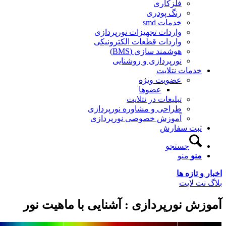
فلزکاری
رنگ پودری
خدمات smd
واردات تجهیزات نورپردازی
واردات قطعات الکترونیکی
هوشمند سازی (BMS)
نورپردازی و روشنایی
خدمات نتلایت
عضویت ویژه
عضوها
تبلیغات در نتلایت
طراحی و مشاوره نورپردازی
آموزش خصوصی نورپردازی
ثبت سفارش
جستجو
منو
منو
اخبار و تازه ها
بلاگ نت لایت
آموزش نورپردازی : آشنایی با ماهیت نور