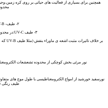
محدوده ۱۰۰-۳۸۰ نانومتر منتشر می شود وآن را به سه گ
۲- طیف- UV-B: در محدوده ۳۱۵-۲۸۰ نانومتر؛قرمز شدن و التهاب پوست،آفتاب سوختگی و…..
۳- طیف UV-C:در محدوده ۱۰۰-۲۸۰ نانومتر؛عامل از بین رفتن ساختار های سلولی-کاربرد:تصفیه و گند زدایی با اشعه .
نور مرئی بخش کوچکی از محدوده تشعشعات الکترومغنا
نورسفید خورشید از امواج الکترومغناطیسی با طول موج های متفاوتی
طیف رنگی قاب