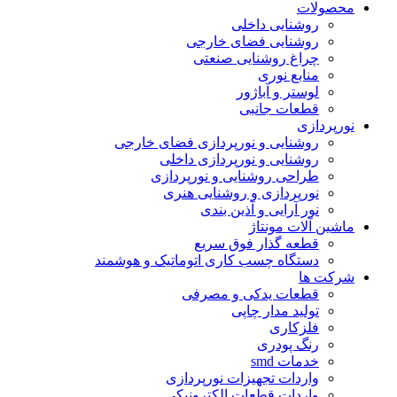
محصولات
روشنایی داخلی
روشنایی فضای خارجی
چراغ روشنایی صنعتی
منابع نوری
لوستر و آباژور
قطعات جانبی
نورپردازی
روشنایی و نورپردازی فضای خارجی
روشنایی و نورپردازی داخلی
طراحی روشنایی و نورپردازی
نورپردازی و روشنایی هنری
نور آرایی و آذین بندی
ماشین آلات مونتاژ
قطعه گذار فوق سریع
دستگاه چسب کاری اتوماتیک و هوشمند
شرکت ها
قطعات یدکی و مصرفی
تولید مدار چاپی
فلزکاری
رنگ پودری
خدمات smd
واردات تجهیزات نورپردازی
واردات قطعات الکترونیکی