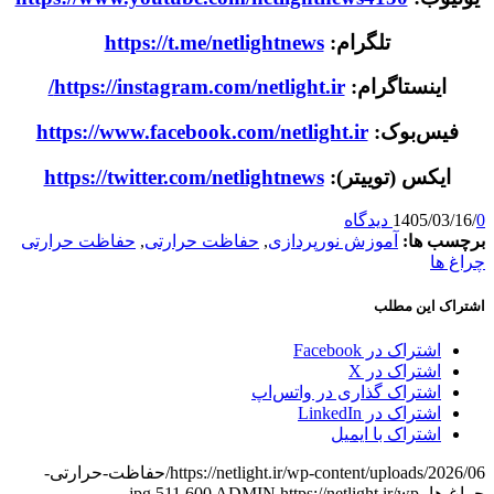
تلگرام:
https://t.me/netlightnews
اینستاگرام:
https://instagram.com/netlight.ir/
فیس‌بوک:
https://www.facebook.com/netlight.ir
ایکس (توییتر):
https://twitter.com/netlightnews
0 دیدگاه
/
1405/03/16
برچسب ها:
آموزش نورپردازی
,
حفاظت حرارتی
,
حفاظت حرارتی
چراغ ها
اشتراک این مطلب
اشتراک در Facebook
اشتراک در X
اشتراک گذاری در واتس‌اپ
اشتراک در LinkedIn
اشتراک با ایمیل
https://netlight.ir/wp-content/uploads/2026/06/حفاظت-حرارتی-
چراغ-ها.jpg
https://netlight.ir/wp-
ADMIN
600
511