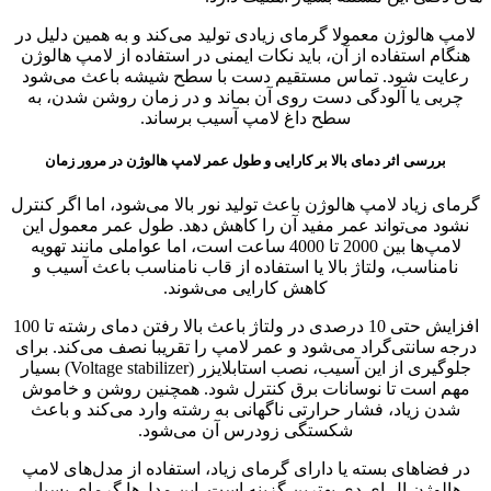
لامپ هالوژن معمولا گرمای زیادی تولید می‌کند و به همین دلیل در
هنگام استفاده از آن، باید نکات ایمنی در استفاده از لامپ هالوژن
رعایت شود. تماس مستقیم دست با سطح شیشه باعث می‌شود
چربی یا آلودگی دست روی آن بماند و در زمان روشن شدن، به
سطح داغ لامپ آسیب برساند.
بررسی اثر دمای بالا بر کارایی و طول عمر لامپ هالوژن در مرور زمان
گرمای زیاد لامپ هالوژن باعث تولید نور بالا می‌شود، اما اگر کنترل
نشود می‌تواند عمر مفید آن را کاهش دهد. طول عمر معمول این
لامپ‌ها بین 2000 تا 4000 ساعت است، اما عواملی مانند تهویه
نامناسب، ولتاژ بالا یا استفاده از قاب نامناسب باعث آسیب و
کاهش کارایی می‌شوند.
افزایش حتی 10 درصدی در ولتاژ باعث بالا رفتن دمای رشته تا 100
درجه سانتی‌گراد می‌شود و عمر لامپ را تقریبا نصف می‌کند. برای
جلوگیری از این آسیب، نصب استابلایزر (Voltage stabilizer) بسیار
مهم است تا نوسانات برق کنترل شود. همچنین روشن و خاموش
شدن زیاد، فشار حرارتی ناگهانی به رشته وارد می‌کند و باعث
شکستگی زودرس آن می‌شود.
در فضاهای بسته یا دارای گرمای زیاد، استفاده از مدل‌های لامپ
هالوژن ال ای دی بهترین گزینه است. این مدل‌ها گرمای بسیار