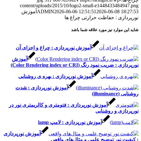
content/uploads/2015/10/logo2-small-e1448433484947.png
2026-06-08 18:27:53
2026-06-06 12:51:51
ADMIN
آموزش
نورپردازی : حفاظت حرارتی چراغ ها
شاید این موارد نیز مورد علاقه شما باشد
آموزش نورپردازی : چراغ و اجزای آن
آموزش
نورپردازی : ضریب نمود رنگ (Color Rendering index or CRI)
آموزش نورپردازی : بهره ی روشنایی
آموزش نورپردازی : شدت
روشنایی (illuminance)
آموزش نورپردازی : فتومتری و کالریمتری نور در
نورپردازی و روشنایی
آموزش نورپردازی : لامپ lamp
آموزش نورپردازی
: کیفیت نور توضیح علمی و مثال‌های واقعی