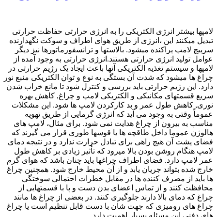
لامپها بیشتر انرژی الکتریکی را به انرژی حرارتی حفاظت حرارتی
تبدیل میکنند این ،انرژی از طریق هوای اطراف و سوکت نگهدارنده
سرپیچ لامپ پراکنده میشود. بالاستها و ترانسفورماتورها نیز دیگر
عوامل تولید انرژی حرارتی هستند.
انرژی حرارتی به وجود آمده از
لامپها و سیستم تغذیه الکتریکی آنها باعث ایجاد یک رژیم حرارتی در
چراغ ها میشود که شدت آن بستگی به نوع و توان الکتریکی منبع نور
دارد. این رژیم حرارتی باید بررسی و کنترل شود تا مانع خراب شدن
سریع قسمتهای مکانیکی و الکتریکی لامپ و چراغ, کاهش بهره
نوری, کاهش طول عمر و بد کارکردن لامپ ها شود. این مشکلات
عموماً وقتی به وجود می آید که انرژی گرمایی از طریق تهویه
مناسب به بیرون از چراغ هدایت نمی شود. برای مثال، لامپ های
هالوژن عموما داخل طاقچه ها یا قوسها طوری قرار می گیرند که
فضای پشت آن هیچ راهی برای تبادل حرارت ندارد و در نتیجه دمای
لامپ هنگام روشن بودن بالا میرود که تأثیر زیادی بر کاهش طول
عمر لامپ دارد. فضای اطراف چراغها باید چنان باشد که هوای گرم
خارج شده بتواند جریان یابد و از آن محیط خارج شود. همچنین چراغ
ها باید از مصرف کننده ها در مقابل خطرات احتمالی سوختگی
محافظت کنند و از تماس اعضای بدن دست و پا با قسمتهایی از
چراغ که دمای بالا دارند جلوگیری کنند. در بعضی از چراغ ها مانند
چراغ های رومیزی که جهت شان با دست قابل تنظیم است یا چراغ
های دفنی این مسئله بسیار اهمیت دارد.