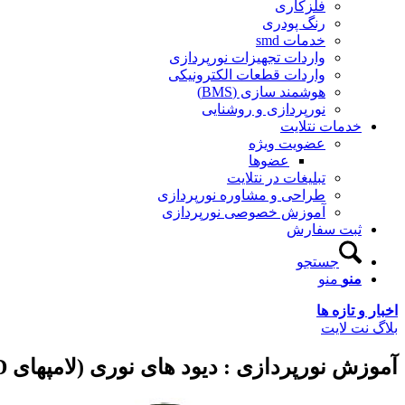
فلزکاری
رنگ پودری
خدمات smd
واردات تجهیزات نورپردازی
واردات قطعات الکترونیکی
هوشمند سازی (BMS)
نورپردازی و روشنایی
خدمات نتلایت
عضویت ویژه
عضوها
تبلیغات در نتلایت
طراحی و مشاوره نورپردازی
آموزش خصوصی نورپردازی
ثبت سفارش
جستجو
منو
منو
اخبار و تازه ها
بلاگ نت لایت
آموزش نورپردازی : دیود های نوری (لامپهای LED)