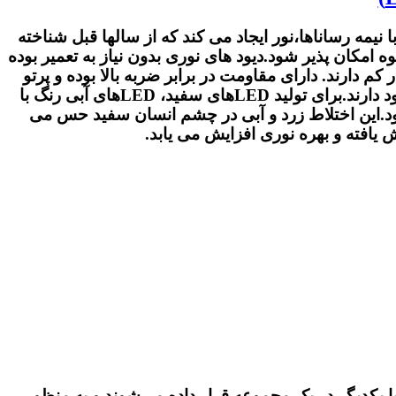
نیمه رساناها،نور ایجاد می کند که از سالها قبل شناخته
LED = Light Emitting Dio) با قیمت پایین و در حجم انبوه امکان پذیر شود.دیود های نوری بدون نیاز به تعمیر بوده
جریان بسیار کم دارند. دارای مقاومت در برابر ضربه بالا بوده و پرتو
ماوراء بنفش و یا مادون قرمز منتشر نمی کنند.LEDها در رنگ های مختلف مانند آبی،سبز،زرد و قرمز و کهربایی وجود دارند.برای تولید LEDهای سفید، LEDهای آبی رنگ با
فلورسنت به نور زرد تبدیل می شود.این اختلاط زرد و آبی در چشم انسان سفید حس می
افته و بهره نوری افزایش می یابد.
 نور و رنگ مورد نیاز با یکدیگر در یک مجموعه قرار داده می‌شوند و به منظور