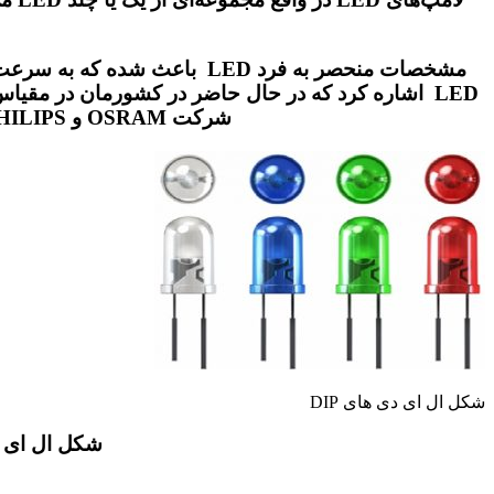
مشخصات منحصر به فرد LED باع
شرکت OSRAM و PHILIPS می‌باشد به صورت گسترده‌ای بر روی تولید لامپ‌های LED سرمایه‌گذاری نموده اند.
شکل ال ای دی های DIP
شکل ال ای دی های DIP، به مثبت و منفی پایه ها