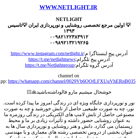
WWW.NETLIGHT.IR
NETLIGHT
ولین مرجع تخصصی روشنایی و نورپردازی ایران 💡تاسیس
۱۳۹۳
۰۰۹۸۲۱۲۲۳۸۳۹۱۲
۰۰۹۸۹۲۱۳۲۱۹۲۶۵
س پیج اینستاگرا م:
https://www.instagram.com/netlight.ir
آدرس پیج تلگرام:
https://t.me/netlightnews
آدرس گروه تلگرام:
https://t.me/Netlightgroup
channel on
WhatsApp:
https://whatsapp.com/channel/0029Vb6OOfLFXUuVhE
خوشحال میشیم مارو فالو‌داشته‌باشید🙏🏻
نورپردازی جایگاه ویژه ای در زندگی امروز ما پیدا کرده است.
چه به صورت طبیعیی حاصل از تابش خورشید و چه به صورت
ی حاصل از تابش لامپ های الکتریکی در زندگی روزمره ما
نوان روشنایی حضور داشته و تأثیرات زیادی بر ما و محیط
ان می گذارد. دانش و هنر روشنایی و نورپردازی سال ها به
 بخشی از دروس تخصصی رشته های معماری و یا مهندسی
تدریس می شده است اما چند سالی است که به عنوان یک