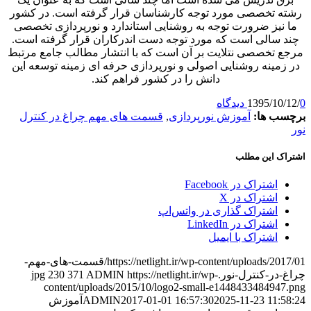
تخصصی مورد توجه کارشناسان قرار گرفته است. در کشور
ز ضرورت توجه به روشنایی استاندارد و نورپردازی تخصصی
الی است که مورد توجه دست اندرکاران قرار گرفته است.
خصصی نتلایت بر آن است که با انتشار مطالب جامع مرتبط
ینه روشنایی اصولی و نورپردازی حرفه ای زمینه توسعه این
دانش را در کشور فراهم کند.
1395/
ها:
آموزش نورپردازی
,
قسمت های مهم چراغ در کنترل
این مطلب
شتراک در Facebook
شتراک در X
شتراک گذاری در واتس‌اپ
شتراک در LinkedIn
شتراک با ایمیل
https://netlight.ir/wp-content/uploads/2017/01/قسمت-های-مهم-
-کنترل-نور.jpg
https://netlight.ir/wp-
ADMIN
371
230
content/uploads/2015/10/logo2-small-e1448433484
2025-11-23 1
2017-01-01 16:57:30
ADMIN
آموزش