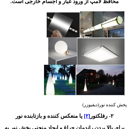
افظ لامپ از ورود غبار و اجسام خارجی است.
نده نور(دیفیوزر)
۲- رفلکتور
[۲]
یا منعکس کننده و بازتابنده نور
بالا بردن راندمان چراغ و ایجاد منحنی پخش نور به