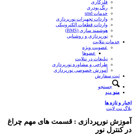
فلزکاری
رنگ پودری
خدمات smd
واردات تجهیزات نورپردازی
واردات قطعات الکترونیکی
هوشمند سازی (BMS)
نورپردازی و روشنایی
دمات نتلایت
عضویت ویژه
عضوها
تبلیغات در نتلایت
طراحی و مشاوره نورپردازی
آموزش خصوصی نورپردازی
بت سفارش
جستجو
نو
منو
 تازه ها
ت لایت
ش نورپردازی : قسمت های مهم چراغ
ترل نور