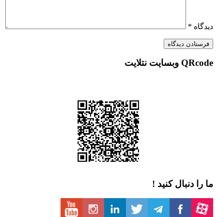
*
 نتلایت
دنبال کنید !