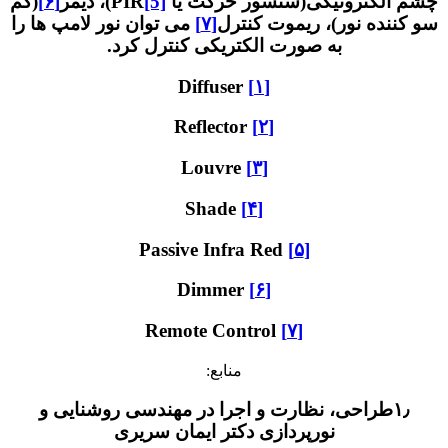
لکترونیکی(سنسور حرکت یا PIR
[5]
)، دیمر
[۶]
(کم
نده نور)، ریموت کنترل
[۷]
می توان نور لامپ ها را
به صورت الکتریکی کنترل کرد.
Diffuser
[۱]
Reflector
[۲]
Louvre
[۳]
Shade
[۴]
Passive Infra Red
[۵]
Dimmer
[۶]
Remote Control
[۷]
منابع:
طراحی، نظارت و اجرا در مهندسی روشنایی و
نورپردازی دکتر ایمان سریری