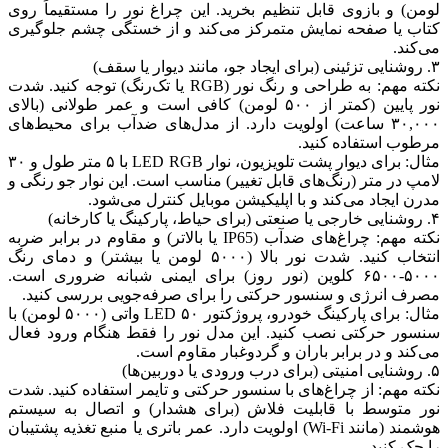
و بازوی قابل تنظیم بخرید. این چراغ نور را مستقیماً روی
ا صفحه نمایش متمرکز می‌کند و از خستگی چشم جلوگیری
نکته مهم: به طراحی و رنگ نور (RGB یا تک‌رنگ) توجه کنید. شدت
نور پایین (کمتر از ۵۰۰ لومن) کافی است و عمر طولانی (بالای
۳۰,۰۰۰ ساعت) اولویت دارد. از مدل‌های ضدآب برای محیط‌های
استفاده کنید.
مثال: برای دیوار پشت تلویزیون، نوار LED RGB با ۵ متر طول و ۳۰
 متر (رنگ‌های قابل تغییر) مناسب است. این نوار جو رنگی و
جاد می‌کند و با اپلیکیشن موبایل کنترل می‌شود.
نکته مهم: چراغ‌های ضدآب (IP65 یا بالاتر) و مقاوم در برابر ضربه
انتخاب کنید. شدت نور بالا (۵۰۰۰ لومن یا بیشتر) و دمای رنگ
۵۰۰۰-۶۵۰۰ کلوین (نور روز) برای ایمنی شبانه ضروری است.
نرژی و سنسور حرکتی را برای صرفه‌جویی بررسی کنید.
مثال: برای پارکینگ خودرو، پروژکتور LED ۵۰ واتی (۵۰۰۰ لومن) با
حرکتی نصب کنید. این مدل نور را فقط هنگام ورود فعال
و در برابر باران و گردوغبار مقاوم است.
م: از چراغ‌های با سنسور حرکتی و تایمر استفاده کنید. شدت
وسط با قابلیت فلاش (برای هشدار) و اتصال به سیستم
هوشمند (مانند Wi-Fi) اولویت دارد. عمر باتری یا منبع تغذیه پشتیبان
نید.