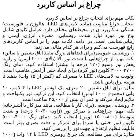
چراغ بر اساس کاربرد
هم برای انتخاب چراغ بر اساس کاربرد
انتخاب چراغ مناسب (مانند لامپ‌های LED، هالوژن یا فلورسنت)
به کاربرد آن در محیط‌های مختلف دارد. عوامل کلیدی شامل
ور مورد نیاز، شدت روشنایی، مصرف انرژی، ایمنی و
‌شناسی است. در ادامه، نکات مهم را بر اساس کاربردهای
هرست می‌کنم و برای هر کدام مثالی می‌زنم:
نکته مهم: از چراغ‌هایی با شدت نور بالا (بالای ۲۰۰۰ لومن) و زاویه
پخش نور وسیع (۱۲۰ درجه یا بیشتر) استفاده کنید. دمای رنگ
۲۷۰۰-۳۰۰۰ کلوین (نور گرم) برای ایجاد حس آرامش مناسب است.
اولویت به لامپ‌های LED با مصرف کم (کمتر از ۱۵ وات) بدهید تا
رق پایین باشد.
مثال: برای اتاق نشیمن ۲۰ متری، یک لوستر LED با ۴ لامپ ۱۰
واتی (مجموع ۴۰۰۰ لومن) انتخاب کنید. این ترکیب نور یکنواخت و
د می‌کند و عمر آن بیش از ۲۵,۰۰۰ ساعت است.
نکته مهم: چراغ‌هایی با تمرکز نور (زاویه ۳۰-۶۰ درجه) و شدت
متوسط (۸۰۰-۱۵۰۰ لومن) انتخاب کنید. دمای رنگ ۴۰۰۰-۵۰۰۰
(نور خنثی یا سرد) برای تمرکز و دقت بصری بهتر است.
تنظیم ارتفاع یا جهت نور را بررسی کنید.
مثال: برای میز مطالعه، یک چراغ رومیزی LED با ۱۲ وات (۱۰۰۰