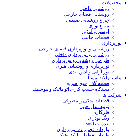
حصولات
روشنایی داخلی
روشنایی فضای خارجی
چراغ روشنایی صنعتی
منابع نوری
لوستر و آباژور
قطعات جانبی
ورپردازی
روشنایی و نورپردازی فضای خارجی
روشنایی و نورپردازی داخلی
طراحی روشنایی و نورپردازی
نورپردازی و روشنایی هنری
نور آرایی و آذین بندی
اشین آلات مونتاژ
قطعه گذار فوق سریع
دستگاه چسب کاری اتوماتیک و هوشمند
رکت ها
قطعات یدکی و مصرفی
تولید مدار چاپی
فلزکاری
رنگ پودری
خدمات smd
واردات تجهیزات نورپردازی
واردات قطعات الکترونیکی