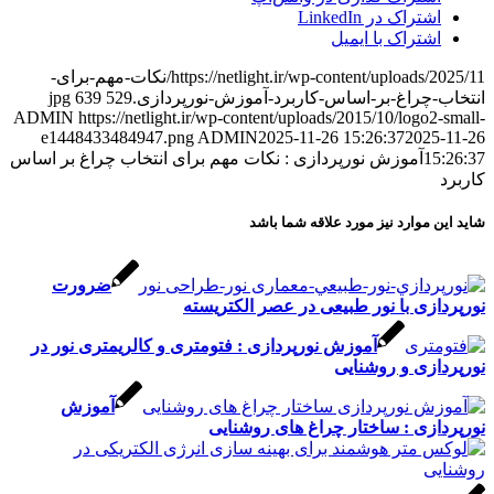
شتراک در LinkedIn
شتراک با ایمیل
https://netlight.ir/wp-content/uploads/2025/11/نکات-مهم-برای-
چراغ-بر-اساس-کاربرد-آموزش-نورپردازی.jpg
529
639
ADMIN
https://netlight.ir/wp-content/uploads/2015/10/logo2
e1448433484947.png
ADMIN
2025-11-26 15:26:37
2025
15
آموزش نورپردازی : نکات مهم برای انتخاب چراغ بر اساس
 موارد نیز مورد علاقه شما باشد
ضرورت
ازی با نور طبيعی در عصر الكتريسته
آموزش نورپردازی : فتومتری و کالریمتری نور در
ازی و روشنایی
آموزش
ازی : ساختار چراغ های روشنایی