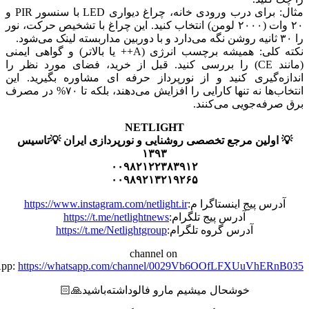
مثال: برای درب ورودی خانه، چراغ دیواری LED با سنسور PIR و
۲۰ وات (۲۰۰۰ لومن) انتخاب کنید. این چراغ با تشخیص حرکت، نور
نکته کلی: همیشه برچسب انرژی (A++ یا بالاتر) و گواهی ایمنی
(مانند CE) را بررسی کنید. قبل از خرید، فضای مورد نظر را
‌گیری کنید و از نورپرداز حرفه ای مشاوره بگیرید. این
انتخاب‌ها نه تنها کارایی را افزایش می‌دهند، بلکه تا ۷۰% در مصرف
فه‌جویی می‌کنند.
NETLIGHT
ولین مرجع تخصصی روشنایی و نورپردازی ایران 💡تاسیس
۱۳۹۳
۰۰۹۸۲۱۲۲۳۸۳۹۱۲
۰۰۹۸۹۲۱۳۲۱۹۲۶۵
س پیج اینستاگرا م:
https://www.instagram.com/netlight.ir
آدرس پیج تلگرام:
https://t.me/netlightnews
آدرس گروه تلگرام:
https://t.me/Netlightgroup
channel on
WhatsApp:
https://whatsapp.com/channel/0029Vb6OOfLFXUuVhE
خوشحال میشیم مارو فالو‌داشته‌باشید🙏🏻