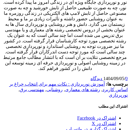
نورپردازی جایگاه ویژه ای در زندگی امروز ما پیدا کرده است.
چه به صورت طبیعیی حاصل از تابش خورشید و چه به صورت
ی حاصل از تابش لامپ های الکتریکی در زندگی روزمره ما
نوان روشنایی حضور داشته و تأثیرات زیادی بر ما و محیط
ان می گذارد. دانش و هنر روشنایی و نورپردازی سال ها به
 بخشی از دروس تخصصی رشته های معماری و یا مهندسی
تدریس می شده است اما چند سالی است که به عنوان یک
تخصصی مورد توجه کارشناسان قرار گرفته است. در کشور
ز ضرورت توجه به روشنایی استاندارد و نورپردازی تخصصی
الی است که مورد توجه دست اندرکاران قرار گرفته است.
خصصی نتلایت بر آن است که با انتشار مطالب جامع مرتبط
ینه روشنایی اصولی و نورپردازی حرفه ای زمینه توسعه این
دانش را در کشور فراهم کند.
1404/
ها:
آموزش نورپردازی : نکات مهم برای انتخاب چراغ بر
اربرد
,
رشته های معماری
,
روشنایی
,
مهندسی برق
,
ازی
این مطلب
شتراک در Facebook
شتراک در X
شتراک گذاری در واتس‌اپ