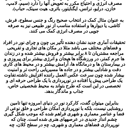
انرژی و احتیاج مکرر به تعویض آنها را دارد (سیم، لامپ،
زن، درایو، ترانس، ایگنایتور، باتری، هیت سینک، حباب).
وان مثال کمک در انتخاب صحیح رنگ و جنس سطوح، فرش،
، یا دیوارها و استفاده مناسب از نور طبیعی نیز به صرفه
جویی در مصرف انرژی کمک می کنند.
ت آماری جدید نشان دهنده تأثیر بی چون و چرای نور در افراد
اهای مختلف می باشد مثلا در مکان های تجاری و تفریحی
مراجعه مشتریان تا ۸ برابر بیشتر و فروش بیشتر شده و در زندان
 کمتر، در ورزشگاه ها هیجان و انرژی بیشتر برای پیروزی و
ارستان ها و درمانگاه ها، آرامش بیشتر و در محیط های کاری
و شادابی بیشتر و در جاده ها مسیریابی راحت تر و امنیت
 شده چون سرعت عکس العمل راننده افزایش داشته.تفاوت
احی پیش پا افتاده در نورپردازی با یک طراحی حرفه ای و
ی در این است که طرح بتواند به محیط شخصیتی خاص،
جذاب و ماندگار بدهد.
براین می­توان گفت، کارکرد نور در دنیای امروزه تنها تامین
یی نیست، بلکه با نورپردازی امکان طراحی و خلق نوعی از
 عناصر معماری و شهری فراهم شده که موجب شکل گیری
م انداز جدیدی در عرصه­های هنری شده است. چنان که
پردازی فضاهای معماری و شهری، چه در سطح کلان، چه