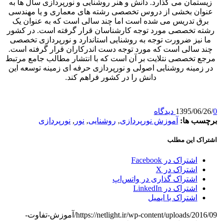
ان می گذارد. دانش و هنر روشنایی و نورپردازی سال ها به
 بخشی از دروس تخصصی رشته های معماری و یا مهندسی
تدریس می شده است اما چند سالی است که به عنوان یک
تخصصی مورد توجه کارشناسان قرار گرفته است. در کشور
ز ضرورت توجه به روشنایی استاندارد و نورپردازی تخصصی
الی است که مورد توجه دست اندرکاران قرار گرفته است.
خصصی نتلایت بر آن است که با انتشار مطالب جامع مرتبط
ینه روشنایی اصولی و نورپردازی حرفه ای زمینه توسعه این
دانش را در کشور فراهم کند.
1395/
ها:
آموزش نورپردازی
,
روشنایی
,
نور
,
نورپردازی
این مطلب
شتراک در Facebook
شتراک در X
شتراک گذاری در واتس‌اپ
شتراک در LinkedIn
شتراک با ایمیل
https://netlight.ir/wp-content/uploads/2016/09/آموزش-تفاوت-