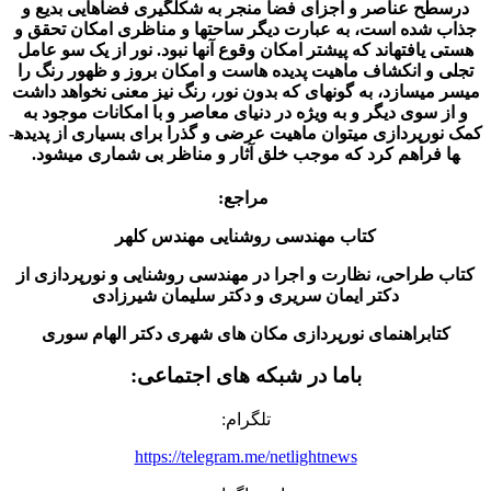
 عناصر و اجزای فضا منجر به شکل­گیری فضاهایی بدیع و
شده است، به عبارت دیگر ساحت­ها و مناظری امکان تحقق و
افته­اند که پیش­تر امکان وقوع آنها نبود. نور از یک سو عامل
و انکشاف ماهیت پدیده هاست و امکان بروز و ظهور رنگ را
ی­سازد، به گونه­ای که بدون نور، رنگ نیز معنی نخواهد داشت
سوی دیگر و به ویژه در دنیای معاصر و با امکانات موجود به
کمک نورپردازی می­توان ماهیت عرضی و گذرا برای بسیاری از پدیده­
فراهم کرد که موجب خلق آثار و مناظر بی شماری می­شود.
مراجع:
کتاب مهندسی روشنایی مهندس کلهر
طراحی، نظارت و اجرا در مهندسی روشنایی و نورپردازی از
دکتر ایمان سریری و دکتر سلیمان شیرزادی
ابراهنمای نورپردازی مکان های شهری دکتر الهام سوری
باما در شبکه های اجتماعی:
تلگرام:
https://telegram.me/netlightnews