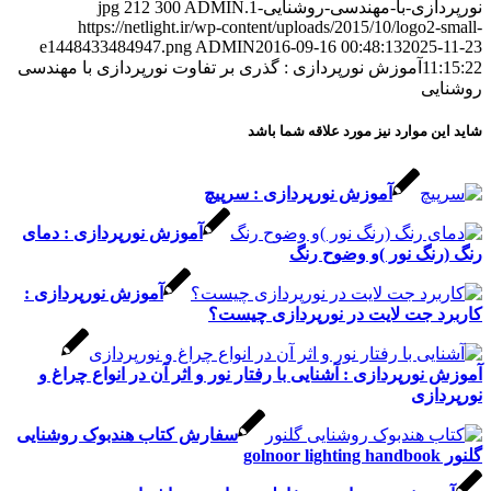
زی-با-مهندسی-روشنایی-1.jpg
ADMIN
300
212
https://netlight.ir/wp-content/uploads/2015/10/logo2
e1448433484947.png
ADMIN
2016-09-16 00:48:13
2025
1
آموزش نورپردازی : گذری بر تفاوت نورپردازی با مهندسی
ی
 موارد نیز مورد علاقه شما باشد
آموزش نورپردازی : سرپیچ
آموزش نورپردازی : دمای
نگ نور )و وضوح رنگ
آموزش نورپردازی :
 جت لایت در نورپردازی چیست؟
ورپردازی : آشنایی با رفتار نور و اثر آن در انواع چراغ و
ازی
سفارش کتاب هندبوک روشنایی