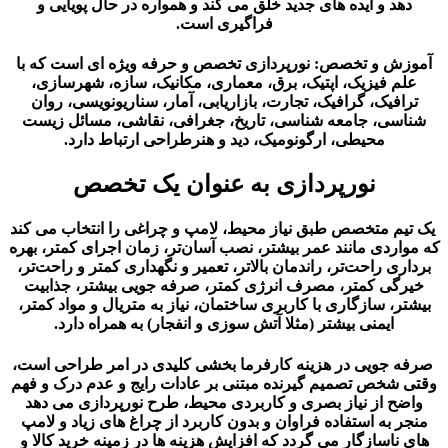
د و ایده های جدید خلق می کند و همواره در حال پویایی و
فراگیری است.
 و تخصص: نورپردازی تخصص و حرفه ویژه ای است که با
 فیزیک، اپتیک، برق، معماری، مکانیک، سازه، شهرسازی،
فیک، گرافیک، تجارت، بازاریابی، آمار، سناریونویسی، روان
ی، جامعه شناسی، تاریخ، جغرافی، نقاشی، مسائل زیست
محیطی، ارگونومیک، دید و هنرطراحی ارتباط دارد.
نورپردازی به عنوان یک تخصص
 متخصص طبق نیاز محیط، لامپ و چراغی را انتخاب می کند
ردی مانند عمر بیشتر، نصب آسان‌تر، زمان اجرای کمتر، بهره
 راحت‌تر، راندمان بالاتر، تعمیر و نگهداری کمتر و راحت‌تر،
ی کمتر، مصرف انرژی کمتر، صرفه جویی بیشتر، جذابیت
، سازگاری با کاربری ساختمان، نیاز به متریال و مواد کمتر،
ایمنی بیشتر (مثلا آتش سوزی و انفجار) به همراه دارد.
جویی در هزینه کارفرما بخشی کلیدی در امر طراحی است،
خص تصمیم گیرنده مبتنی بر عادات رایج و عدم درک و فهم
 از نیاز بصری و کاربردی محیط، طرح نورپردازی می دهد
به استفاده فراوان و بدون کاربرد از چراغ های زیاد و لامپ
اسازگار می گردد که افزایش هزینه ها در زمینه خرید کالا و