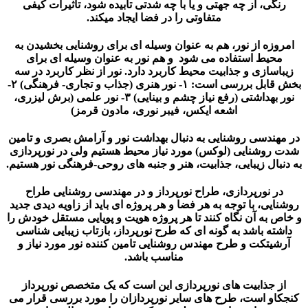
ی، از چه جهتی و یا با چه شدتی تابیده شود، تأثیرات کیفی
متفاوتی را در فضا ایجاد می­کند.
ه از نور، هم به عنوان وسیله ای برای روشنایی بخشیدن به
یط استفاده می شود و هم نور به عنوان وسیله ای برای
ازی و جذابیت محیط کاربرد دارد. نور از نظر کاربرد در سه
بخش قابل بررسی است: ۱- نور هنری (جذاب و تجاری- فرهنگی) ۲-
نور بهداشتی (رفع نیاز چشم و بینایی) ۳- نور علمی (برش لیزری،
اشعه ایکس، فیبر نوری، مادون قرمز)
دسی روشنایی به دنبال بهداشت نور و آرامش بصری و تامین
وشنایی (لوکس) مورد نیاز محیط هستیم ولی در نورپردازی
ال زیبایی، جذابیت، هنر و جنبه های روحی-فرهنگی نور هستیم.
 نورپردازی، طراح نورپرداز و در مهندسی روشنایی طراح
ی، با توجه به هر فضا و هر پروژه ای باید از زاویه دیدی جدید
به آن نگاه کنند تا هر پروژه هویت و پویایی مستقل خودش را
ه باشد به گونه ای که طرح نورپرداز، بازتاب زیبایی شناسی
تکت و طرح مهندس روشنایی تامین کننده نور مورد نیاز و
مناسب باشد.
جذابیت های نورپردازی این است که یک متخصص نورپرداز
و است، طرح های سایر نورپردازان را مورد بررسی قرار می