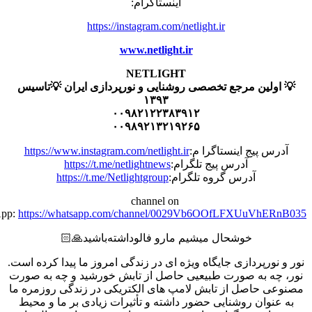
اینستاگرام:
https://instagram.com/netlight.ir
www.netlight.ir
NETLIGHT
ولین مرجع تخصصی روشنایی و نورپردازی ایران 💡تاسیس
۱۳۹۳
۰۰۹۸۲۱۲۲۳۸۳۹۱۲
۰۰۹۸۹۲۱۳۲۱۹۲۶۵
س پیج اینستاگرا م:
https://www.instagram.com/netlight.ir
آدرس پیج تلگرام:
https://t.me/netlightnews
آدرس گروه تلگرام:
https://t.me/Netlightgroup
channel on
WhatsApp:
https://whatsapp.com/channel/0029Vb6OOfLFXUuVhE
خوشحال میشیم مارو فالو‌داشته‌باشید🙏🏻
نورپردازی جایگاه ویژه ای در زندگی امروز ما پیدا کرده است.
چه به صورت طبیعیی حاصل از تابش خورشید و چه به صورت
ی حاصل از تابش لامپ های الکتریکی در زندگی روزمره ما
نوان روشنایی حضور داشته و تأثیرات زیادی بر ما و محیط