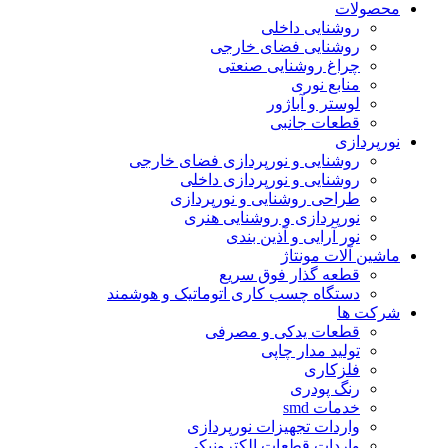
حصولات
روشنایی داخلی
روشنایی فضای خارجی
چراغ روشنایی صنعتی
منابع نوری
لوستر و آباژور
قطعات جانبی
ورپردازی
روشنایی و نورپردازی فضای خارجی
روشنایی و نورپردازی داخلی
طراحی روشنایی و نورپردازی
نورپردازی و روشنایی هنری
نور آرایی و آذین بندی
اشین آلات مونتاژ
قطعه گذار فوق سریع
دستگاه چسب کاری اتوماتیک و هوشمند
رکت ها
قطعات یدکی و مصرفی
تولید مدار چاپی
فلزکاری
رنگ پودری
خدمات smd
واردات تجهیزات نورپردازی
واردات قطعات الکترونیکی