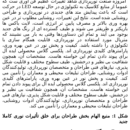
امروزه صنعت نورپردازی شاهد تغییرات عظیم فن آوری ست که
عموما از منابع کلاسیک به تکنولوژی در حال توسعه LED در حرکت
است که باعث پیدایش متد های جدیدی در نورپردازی و طراحی
روشنایی شده است. نتایج این تغییرات، روشنایی مطلوب تر در عین
بهره وری بالاتر و مصرف پایین تر انرژی است، لایت باکس ها
باریکتر و ظریفتر می شوند و طیف گسترده ای از رنگ های جدید
بوجود می آیند و تمام این دستاوردها وقتی به بار می نشینند که
متریال مورد استفاده در نورپردازی، قابلیت همگام سازی با
تکنولوژی را داشته باشد. کیفیت و پخش نور در عین بهره وری،
پارامترهای کلیدی نورپردازی اند. پلکسی گلاس محصولی ایده آل
برای پیوند دادن تمام این خواسته هاست. مشخصات آن، همچون
شفافیت بی نظیر و درخشش، طیف سطوح مختلف و قابلیت شکل
پذیری، نیازهای فنی طراحان و متخصصان نورپردازی، تولیدکنندگان
ادوات روشنایی، طراحان تبلیغات محیطی و معماران را تأمین می
کند. کیفیت و پخش نور در عین بهره وری، پارامترهای کلیدی
نورپردازی اند. پلکسی گلاس محصولی ایده آل برای پیوند دادن تمام
این خواسته هاست. مشخصات آن، همچون شفافیت بی نظیر و
درخشش، طیف سطوح مختلف و قابلیت شکل پذیری، نیازهای فنی
طراحان و متخصصان نورپردازی، تولیدکنندگان ادوات روشنایی،
طراحان تبلیغات محیطی و معماران را تأمین می کند.
شکل 1:
منبع الهام بخش طراحان برای خلق تأثیرات نوری کاملا
جدید