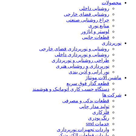
محصولات
روشنایی داخلی
روشنایی فضای خارجی
چراغ روشنایی صنعتی
منابع نوری
لوستر و آباژور
قطعات جانبی
نورپردازی
روشنایی و نورپردازی فضای خارجی
روشنایی و نورپردازی داخلی
طراحی روشنایی و نورپردازی
نورپردازی و روشنایی هنری
نور آرایی و آذین بندی
ماشین آلات مونتاژ
قطعه گذار فوق سریع
دستگاه چسب کاری اتوماتیک و هوشمند
شرکت ها
قطعات یدکی و مصرفی
تولید مدار چاپی
فلزکاری
رنگ پودری
خدمات smd
واردات تجهیزات نورپردازی
واردات قطعات الکترونیکی