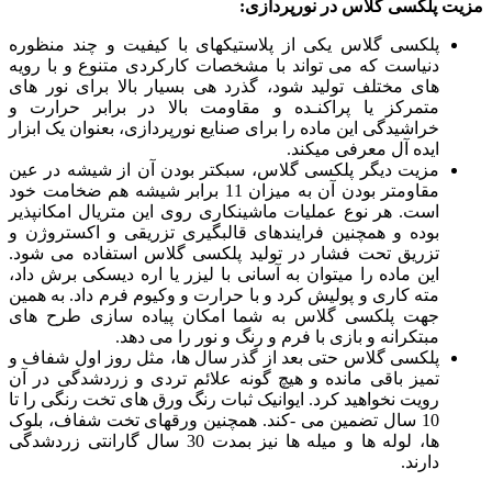
مزیت پلکسی گلاس در نورپردازی:
پلکسی گلاس یکی از پلاستیکهای با کیفیت و چند منظوره
دنیاست که می تواند با مشخصات کارکردی متنوع و با رویه
های مختلف تولید شود، گذرد هی بسیار بالا برای نور های
متمرکز یا پراکنـده و مقاومت بالا در برابر حرارت و
خراشیدگی این ماده را برای صنایع نورپردازی، بعنوان یک ابزار
ایده آل معرفی میکند.
مزیت دیگر پلکسی گلاس، سبکتر بودن آن از شیشه در عین
مقاومتر بودن آن به میزان 11 برابر شیشه هم ضخامت خود
است. هر نوع عملیات ماشینکاری روی این متریال امکانپذیر
بوده و همچنین فرایندهای قالبگیری تزریقی و اکستروژن و
تزریق تحت فشار در تولید پلکسی گلاس استفاده می شود.
این ماده را میتوان به آسانی با لیزر یا اره دیسکی برش داد،
مته کاری و پولیش کرد و با حرارت و وکیوم فرم داد. به همین
جهت پلکسی گلاس به شما امکان پیاده سازی طرح های
مبتکرانه و بازی با فرم و رنگ و نور را می دهد.
پلکسی گلاس حتی بعد از گذر سال ها، مثل روز اول شفاف و
تمیز باقی مانده و هیچ گونه علائم تردی و زردشدگی در آن
رویت نخواهید کرد. ایوانیک ثبات رنگ ورق های تخت رنگی را تا
10 سال تضمین می -کند. همچنین ورقهای تخت شفاف، بلوک
ها، لوله ها و میله ها نیز بمدت 30 سال گارانتی زردشدگی
دارند.