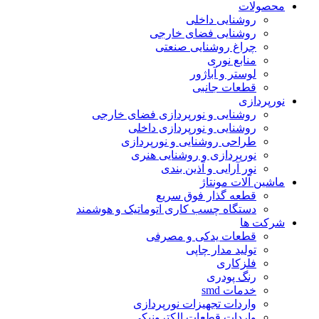
محصولات
روشنایی داخلی
روشنایی فضای خارجی
چراغ روشنایی صنعتی
منابع نوری
لوستر و آباژور
قطعات جانبی
نورپردازی
روشنایی و نورپردازی فضای خارجی
روشنایی و نورپردازی داخلی
طراحی روشنایی و نورپردازی
نورپردازی و روشنایی هنری
نور آرایی و آذین بندی
ماشین آلات مونتاژ
قطعه گذار فوق سریع
دستگاه چسب کاری اتوماتیک و هوشمند
شرکت ها
قطعات یدکی و مصرفی
تولید مدار چاپی
فلزکاری
رنگ پودری
خدمات smd
واردات تجهیزات نورپردازی
واردات قطعات الکترونیکی