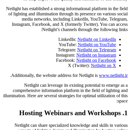
Netlight has established a strong informational platform in the field
of lighting and illumination through its presence on various social
media networks, including LinkedIn, YouTube, Telegram,
Instagram, Facebook, and X (formerly Twitter). You can access
Netlight’s channels through the following links:
LinkedIn:
Netlight on LinkedIn
YouTube:
Netlight on YouTube
Telegram:
Netlight on Telegram
Instagram:
Netlight on Instagram
Facebook:
Netlight on Facebook
X (Twitter):
Netlight on X
.
Additionally, the website address for Netlight is
www.netlight.ir
Netlight can leverage its existing potential to emerge as a
comprehensive information platform in the field of lighting and
illumination. Here are several strategies for optimal utilization of this
space:
1. Hosting Webinars and Workshops
Netlight can share specialized knowledge and skills in various