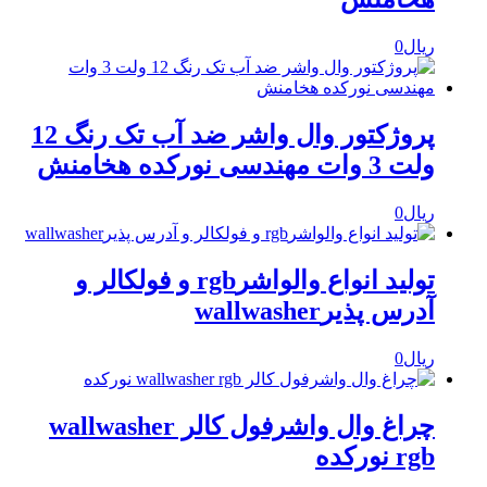
ریال
0
پروژکتور وال واشر ضد آب تک رنگ 12
ولت 3 وات مهندسی نورکده هخامنش
ریال
0
تولید انواع والواشرrgb و فولکالر و
آدرس پذیرwallwasher
ریال
0
چراغ وال واشرفول کالر wallwasher
rgb نورکده