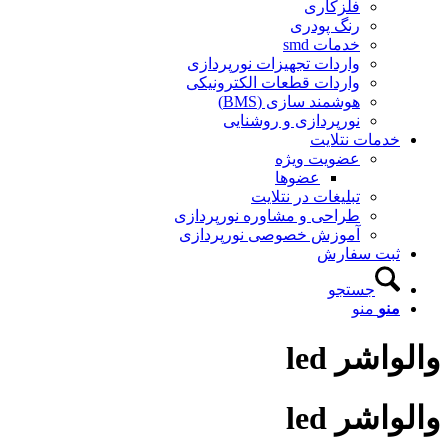
فلزکاری
رنگ پودری
خدمات smd
واردات تجهیزات نورپردازی
واردات قطعات الکترونیکی
هوشمند سازی (BMS)
نورپردازی و روشنایی
خدمات نتلایت
عضویت ویژه
عضوها
تبلیغات در نتلایت
طراحی و مشاوره نورپردازی
آموزش خصوصی نورپردازی
ثبت سفارش
جستجو
منو
منو
والواشر led
والواشر led