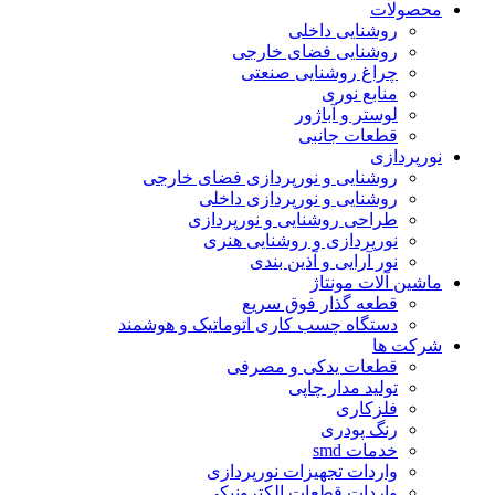
محصولات
روشنایی داخلی
روشنایی فضای خارجی
چراغ روشنایی صنعتی
منابع نوری
لوستر و آباژور
قطعات جانبی
نورپردازی
روشنایی و نورپردازی فضای خارجی
روشنایی و نورپردازی داخلی
طراحی روشنایی و نورپردازی
نورپردازی و روشنایی هنری
نور آرایی و آذین بندی
ماشین آلات مونتاژ
قطعه گذار فوق سریع
دستگاه چسب کاری اتوماتیک و هوشمند
شرکت ها
قطعات یدکی و مصرفی
تولید مدار چاپی
فلزکاری
رنگ پودری
خدمات smd
واردات تجهیزات نورپردازی
واردات قطعات الکترونیکی