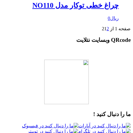
چراغ خطی توکار مدل NO110
ریال
0
صفحه 1 از 2
2
1
QRcode وبسایت نتلایت
ما را دنبال کنید !