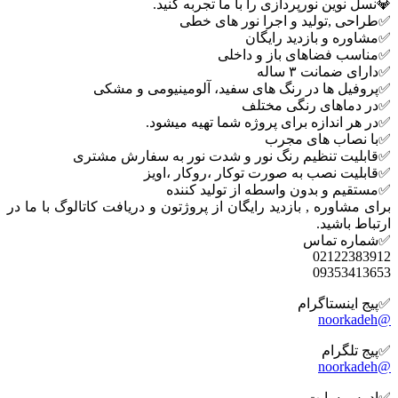
💎️نسل نوین نورپردازی را با ما تجربه کنید.
✅طراحی ,تولید و اجرا نور های خطی
✅مشاوره و بازدید رایگان
✅مناسب فضاهای باز و داخلی
✅دارای ضمانت ۳ ساله
✅پروفیل ها در رنگ های سفید، آلومینیومی و مشکی
✅در دماهای رنگی مختلف
✅در هر اندازه برای پروژه شما تهیه میشود.
✅با نصاب های مجرب
✅قابلیت تنظیم رنگ نور و شدت نور به سفارش مشتری
✅قابلیت نصب به صورت توکار ،روکار ،اویز
✅مستقیم و بدون واسطه از تولید کننده
برای مشاوره , بازدید رایگان از پروژتون و دریافت کاتالوگ با ما در
ارتباط باشید.
✅شماره تماس
02122383912
09353413653
✅پیج اینستاگرام
@noorkadeh
✅پیج تلگرام
@noorkadeh
✅ادرس سایت