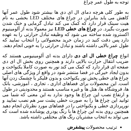
توجه به طول عمر چراغ
به طور کلی هرچه دمای ال ای دی ها بیشتر شود طول عمر آنها
کاهش می یابد بنابراین در چراغ های مختلف LED بخشی به نام
هیت سینک قرار دارد که کمک می کند تبادل گرمایی و خنک شدن
صورت بگیرد. در
چراغ های خطی
LED
نیز معمولا بدنه از آلومینیوم
اکسترود شده ساخته می شود که وظیفه تبادل حرارتی را به عهده
دارد پس دقت کنید در زمان خرید محصولاتی را انتخاب نمایید که
طول عمر بالایی داشته باشند و تبادل حرارتی را به خوبی انجام دهند.
انواع
چراغ خطی
ال ای دی
دارای بدنه ای آلومینیومی هستند که
ضریب انتقال حرارت بالایی دارند و همچنین روی بخش ال ای دی
صفحه ای قرار دارد که کمک می کند نور به صورت کاملا یکنواخت و
بدون ایجاد خیرگی در فضا منتشر شود در واقع از ویژگی های اصلی
چراغ های خطی پخش نور یکنواخت و بدون فلیکر یا چشمک زدن آنها
است. این محصولات برای فضاهای اداری ، تجاری ، آموزشی، بانک
ها، فروشگاه ها، هتل ها و غیره مناسب هستند و محدودیتی در طول
و ارتفاع نصب این چراغ ها وجود ندارد به این معنی که شما می
توانید این چراغ ها را به صورت خطی پشت سر هم نصب نمایید و
نورپردازی خطی و یکنواختی را در فضاهای مورد نظرتان انجام دهید
همچنین روی بدنه این چراغ ها با رنگ پودری پوشانده شده است که
می تواند به انتخاب مشتریان رنگ های مختلفی داشته باشد.
ترتیب محصولات
پیشفرض