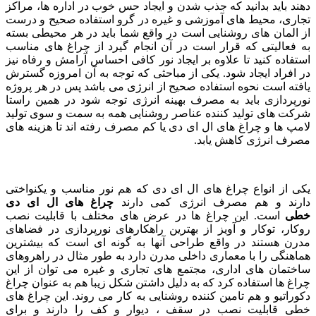
دهند باید بدانید که جذب شدن و ایجاد حس خوب در اداره ها، مراکز
تجاری، محیط های آموزشی و غیره در گرو استفاده صحیح و درست
از المان های روشنایی است در واقع شما باید در هر محیطی بسته
به فعالیتی که قرار است در آن انجام گیرد از چراغ های مناسب
استفاده کنید تا علاوه بر ایجاد نور کافی احساس آرامش و رفاه نیز
در افراد ایجاد شود. یکی از مباحثی که توجه به آن امروزه گسترش
یافته است نحوه استفاده صحیح از انرژی می باشد پس در هر پروژه
نورپردازی باید به مصرف بهینه انرژی توجه شود در همین راستا
شرکت های تولید کننده عناصر روشنایی همه به سمت و سوی تولید
لامپ ها و چراغ های ال ای دی یا کم مصرف رفته اند تا هزینه های
مصرف انرژی کاهش یابد.
یکی از انواع چراغ های ال ای دی که هم نور مناسب و یکنواختی
دارند و هم مصرف انرژی کمی دارند
چراغ های ال ای دی
خطی
است. این چراغ ها در عرض های مختلف با قابلیت نصب
روکار، توکار و آویز از بهترین راهکارهای نورپردازی در فضاهای
مدرن هستند در واقع طراحی آنها به گونه ای است که بیشترین
هماهنگی را با معماری داخلی مدرن دارد به طور مثال در راهروهای
ساختمان های اداری، مجتمع های تجاری و غیره می توان از این
چراغ ها استفاده کرد که به دلیل داشتن شکل زیبا هم به عنوان چراغ
دکوراتیو و هم تامین کننده روشنایی به کار می روند. این چراغ های
خطی قابلیت نصب در سقف ، دیوار و کف را دارند و برای