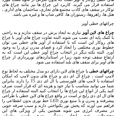
استفاده قرار می گیرند. کاربرد این چراغ ها نیز مانند چراغ های
توکار در سقف های کاذب مجتمع های تجاری، ساختمان های اداری ،
هتل ها، راهروها، رستوران ها، کافی شاپ ها و غیره می باشد.
چراغهای خطی آویز
چراغ های لاین آویز
نیازی به ایجاد برش در سقف ندارند و به راحتی
با کمک پایه ای نصب می شوند البته تفاوت چراغ های آویز با چراغ
های روکار این است که با استفاده از آویز های خطی می توان
خطوط نوری مختلفی را ایجاد کرد و فضای مدرن تری را به وجود
آورد. البته نکته دیگر در انتخاب چراغ آویز خطی این است که به
ارتفاع سقف توجه شود زیرا در استانداردهای نورپردازی از چراغ
های آویز برای سقف های بلند استفاده می شود.
چراغهای خطی
یا چراغ های لاین دارای دو مدل مختلف به لحاظ نوع
لامپ است ، چراغ ال ای دی و چراغ های بدون لامپ که امکان
استفاده با لامپ های فلورسنتی یا ال ای دی T5 را دارند بنابراین
شما می توانید متناسب با نیاز خود و هزینه ای که قرار است صرف
کنید یکی از انواع این چراغ ها را انتخاب کنید البته استفاده از چراغ
های ال ای دی رایج تر است در واقع چراغ های لاین خطی با طراحی
پیشرفته و مدرن و با منبع نوری LED خط نوری بدون انقطاعی را
فراهم می آورند که پخش نور یکنواختی دارند و سبب صرفه جویی
در مصرف انرژی می شوند همچنین یکی از ویژگی های این
محصولات عدم ایجاد زنندگی نوری است بنابراین