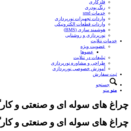
فلزکاری
رنگ پودری
خدمات smd
واردات تجهیزات نورپردازی
واردات قطعات الکترونیکی
هوشمند سازی (BMS)
نورپردازی و روشنایی
خدمات نتلایت
عضویت ویژه
عضوها
تبلیغات در نتلایت
طراحی و مشاوره نورپردازی
آموزش خصوصی نورپردازی
ثبت سفارش
جستجو
منو
منو
چراغ های سوله ای و صنعتی و کار
چراغ های سوله ای و صنعتی و کار