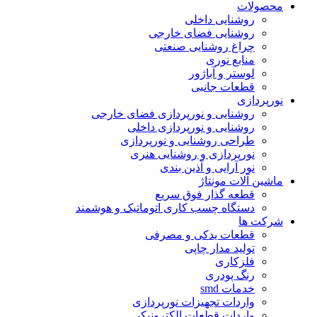
محصولات
روشنایی داخلی
روشنایی فضای خارجی
چراغ روشنایی صنعتی
منابع نوری
لوستر و آباژور
قطعات جانبی
نورپردازی
روشنایی و نورپردازی فضای خارجی
روشنایی و نورپردازی داخلی
طراحی روشنایی و نورپردازی
نورپردازی و روشنایی هنری
نور آرایی و آذین بندی
ماشین آلات مونتاژ
قطعه گذار فوق سریع
دستگاه چسب کاری اتوماتیک و هوشمند
شرکت ها
قطعات یدکی و مصرفی
تولید مدار چاپی
فلزکاری
رنگ پودری
خدمات smd
واردات تجهیزات نورپردازی
واردات قطعات الکترونیکی