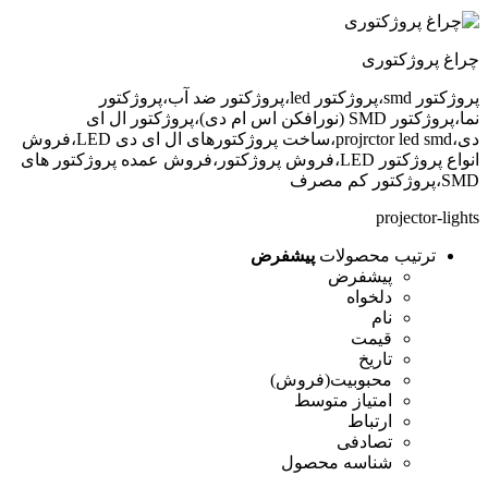
چراغ پروژکتوری
پروژکتور smd،پروژکتور led،پروژکتور ضد آب،پروژکتور
نما،پروژکتور SMD (نورافکن اس ام دی)،پروژکتور ال ای
دی،projrctor led smd،ساخت پروژکتورهای ال ای دی LED،فروش
انواع پروژکتور LED،فروش پروژکتور،فروش عمده پروژکتور های
SMD،پروژکتور کم مصرف
projector-lights
ترتیب محصولات
پیشفرض
پیشفرض
دلخواه
نام
قیمت
تاریخ
محبوبیت(فروش)
امتیاز متوسط
ارتباط
تصادفی
شناسه محصول