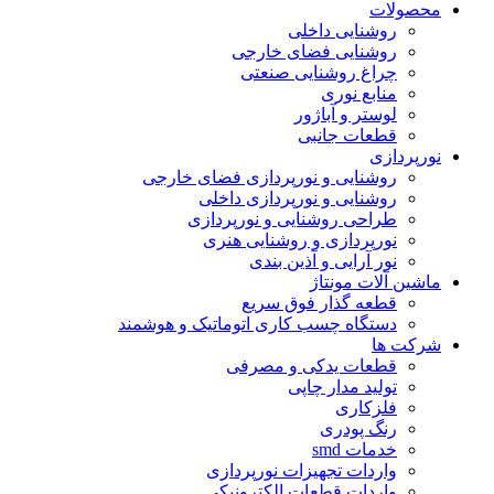
محصولات
روشنایی داخلی
روشنایی فضای خارجی
چراغ روشنایی صنعتی
منابع نوری
لوستر و آباژور
قطعات جانبی
نورپردازی
روشنایی و نورپردازی فضای خارجی
روشنایی و نورپردازی داخلی
طراحی روشنایی و نورپردازی
نورپردازی و روشنایی هنری
نور آرایی و آذین بندی
ماشین آلات مونتاژ
قطعه گذار فوق سریع
دستگاه چسب کاری اتوماتیک و هوشمند
شرکت ها
قطعات یدکی و مصرفی
تولید مدار چاپی
فلزکاری
رنگ پودری
خدمات smd
واردات تجهیزات نورپردازی
واردات قطعات الکترونیکی