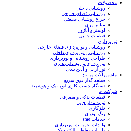
محصولات
روشنایی داخلی
روشنایی فضای خارجی
چراغ روشنایی صنعتی
منابع نوری
لوستر و آباژور
قطعات جانبی
نورپردازی
روشنایی و نورپردازی فضای خارجی
روشنایی و نورپردازی داخلی
طراحی روشنایی و نورپردازی
نورپردازی و روشنایی هنری
نور آرایی و آذین بندی
ماشین آلات مونتاژ
قطعه گذار فوق سریع
دستگاه چسب کاری اتوماتیک و هوشمند
شرکت ها
قطعات یدکی و مصرفی
تولید مدار چاپی
فلزکاری
رنگ پودری
خدمات smd
واردات تجهیزات نورپردازی
واردات قطعات الکترونیکی