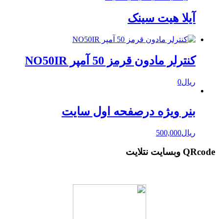
آیلا هیت سینک
کنترلر مادون قرمز 50 آمپر NO50IR
ریال
0
بنر ویژه درصفحه اول سایت
ریال
500,000
QRcode وبسایت نتلایت