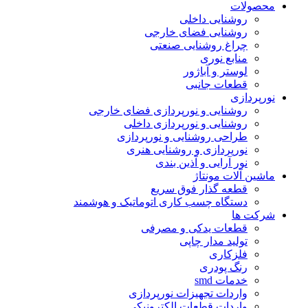
محصولات
روشنایی داخلی
روشنایی فضای خارجی
چراغ روشنایی صنعتی
منابع نوری
لوستر و آباژور
قطعات جانبی
نورپردازی
روشنایی و نورپردازی فضای خارجی
روشنایی و نورپردازی داخلی
طراحی روشنایی و نورپردازی
نورپردازی و روشنایی هنری
نور آرایی و آذین بندی
ماشین آلات مونتاژ
قطعه گذار فوق سریع
دستگاه چسب کاری اتوماتیک و هوشمند
شرکت ها
قطعات یدکی و مصرفی
تولید مدار چاپی
فلزکاری
رنگ پودری
خدمات smd
واردات تجهیزات نورپردازی
واردات قطعات الکترونیکی