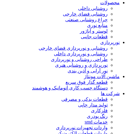
محصولات
روشنایی داخلی
روشنایی فضای خارجی
چراغ روشنایی صنعتی
منابع نوری
لوستر و آباژور
قطعات جانبی
نورپردازی
روشنایی و نورپردازی فضای خارجی
روشنایی و نورپردازی داخلی
طراحی روشنایی و نورپردازی
نورپردازی و روشنایی هنری
نور آرایی و آذین بندی
ماشین آلات مونتاژ
قطعه گذار فوق سریع
دستگاه چسب کاری اتوماتیک و هوشمند
شرکت ها
قطعات یدکی و مصرفی
تولید مدار چاپی
فلزکاری
رنگ پودری
خدمات smd
واردات تجهیزات نورپردازی
واردات قطعات الکترونیکی