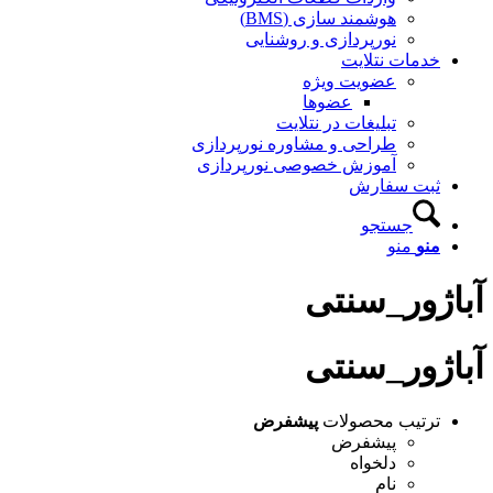
هوشمند سازی (BMS)
نورپردازی و روشنایی
خدمات نتلایت
عضویت ویژه
عضوها
تبلیغات در نتلایت
طراحی و مشاوره نورپردازی
آموزش خصوصی نورپردازی
ثبت سفارش
جستجو
منو
منو
آباژور_سنتی
آباژور_سنتی
ترتیب محصولات
پیشفرض
پیشفرض
دلخواه
نام