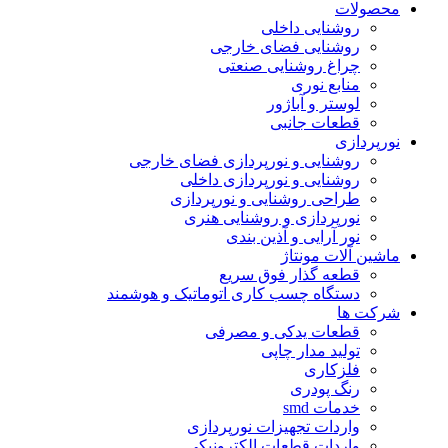
محصولات
روشنایی داخلی
روشنایی فضای خارجی
چراغ روشنایی صنعتی
منابع نوری
لوستر و آباژور
قطعات جانبی
نورپردازی
روشنایی و نورپردازی فضای خارجی
روشنایی و نورپردازی داخلی
طراحی روشنایی و نورپردازی
نورپردازی و روشنایی هنری
نور آرایی و آذین بندی
ماشین آلات مونتاژ
قطعه گذار فوق سریع
دستگاه چسب کاری اتوماتیک و هوشمند
شرکت ها
قطعات یدکی و مصرفی
تولید مدار چاپی
فلزکاری
رنگ پودری
خدمات smd
واردات تجهیزات نورپردازی
واردات قطعات الکترونیکی