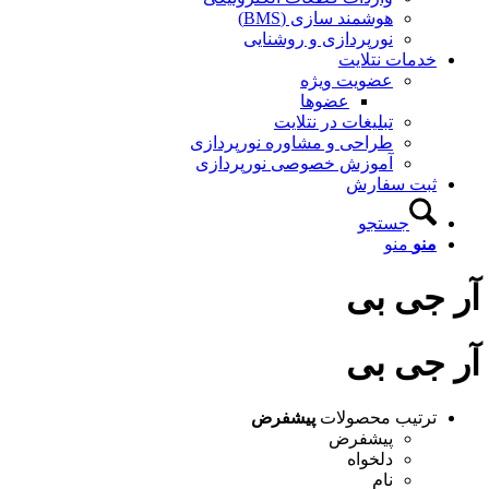
هوشمند سازی (BMS)
نورپردازی و روشنایی
خدمات نتلایت
عضویت ویژه
عضوها
تبلیغات در نتلایت
طراحی و مشاوره نورپردازی
آموزش خصوصی نورپردازی
ثبت سفارش
جستجو
منو
منو
آر جی بی
آر جی بی
ترتیب محصولات
پیشفرض
پیشفرض
دلخواه
نام