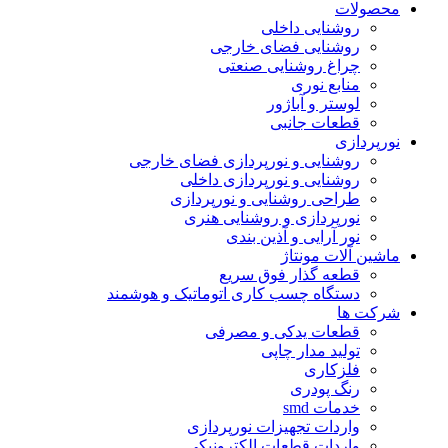
محصولات
روشنایی داخلی
روشنایی فضای خارجی
چراغ روشنایی صنعتی
منابع نوری
لوستر و آباژور
قطعات جانبی
نورپردازی
روشنایی و نورپردازی فضای خارجی
روشنایی و نورپردازی داخلی
طراحی روشنایی و نورپردازی
نورپردازی و روشنایی هنری
نور آرایی و آذین بندی
ماشین آلات مونتاژ
قطعه گذار فوق سریع
دستگاه چسب کاری اتوماتیک و هوشمند
شرکت ها
قطعات یدکی و مصرفی
تولید مدار چاپی
فلزکاری
رنگ پودری
خدمات smd
واردات تجهیزات نورپردازی
واردات قطعات الکترونیکی