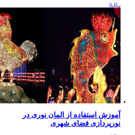
یال
0
موزش استفاده از المان نوری در
ورپردازی فضای شهری