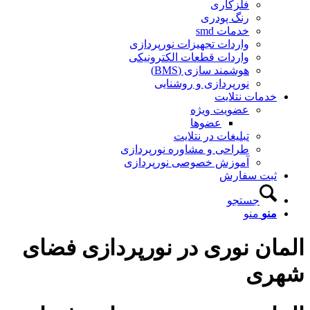
فلزکاری
رنگ پودری
خدمات smd
واردات تجهیزات نورپردازی
واردات قطعات الکترونیکی
هوشمند سازی (BMS)
نورپردازی و روشنایی
دمات نتلایت
عضویت ویژه
عضوها
تبلیغات در نتلایت
طراحی و مشاوره نورپردازی
آموزش خصوصی نورپردازی
بت سفارش
جستجو
نو
منو
ان نوری در نورپردازی فضای
ری