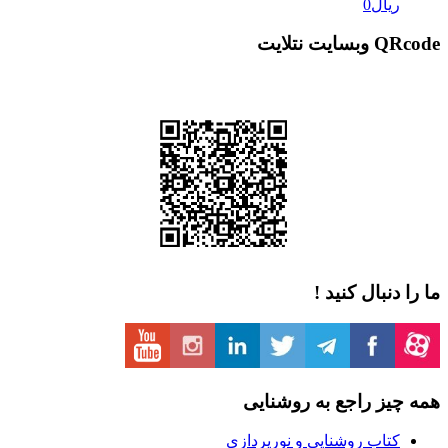
یال
0
 نتلایت
دنبال کنید !
یز راجع به روشنایی
تاب روشنایی و نورپردازی