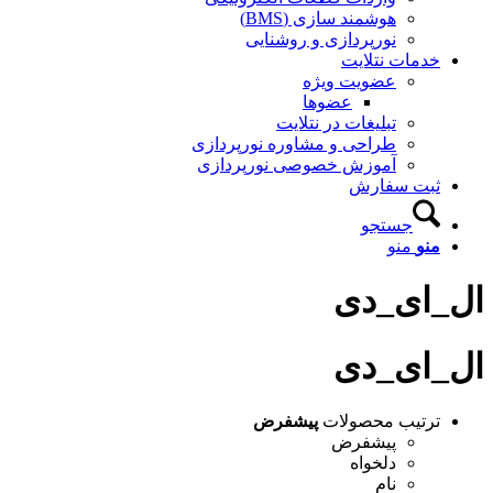
هوشمند سازی (BMS)
نورپردازی و روشنایی
خدمات نتلایت
عضویت ویژه
عضوها
تبلیغات در نتلایت
طراحی و مشاوره نورپردازی
آموزش خصوصی نورپردازی
ثبت سفارش
جستجو
منو
منو
ال_ای_دی
ال_ای_دی
ترتیب محصولات
پیشفرض
پیشفرض
دلخواه
نام