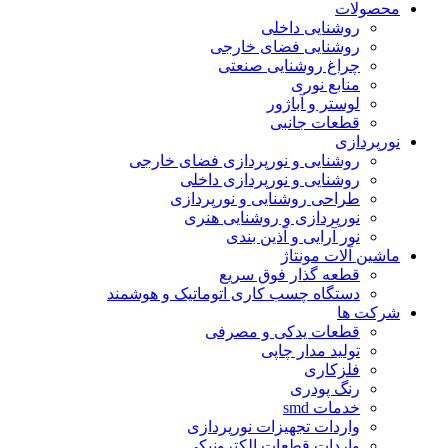
محصولات
روشنایی داخلی
روشنایی فضای خارجی
چراغ روشنایی صنعتی
منابع نوری
لوستر و آباژور
قطعات جانبی
نورپردازی
روشنایی و نورپردازی فضای خارجی
روشنایی و نورپردازی داخلی
طراحی روشنایی و نورپردازی
نورپردازی و روشنایی هنری
نور آرایی و آذین بندی
ماشین آلات مونتاژ
قطعه گذار فوق سریع
دستگاه چسب کاری اتوماتیک و هوشمند
شرکت ها
قطعات یدکی و مصرفی
تولید مدار چاپی
فلزکاری
رنگ پودری
خدمات smd
واردات تجهیزات نورپردازی
واردات قطعات الکترونیکی