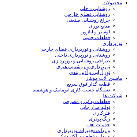
محصولات
روشنایی داخلی
روشنایی فضای خارجی
چراغ روشنایی صنعتی
منابع نوری
لوستر و آباژور
قطعات جانبی
نورپردازی
روشنایی و نورپردازی فضای خارجی
روشنایی و نورپردازی داخلی
طراحی روشنایی و نورپردازی
نورپردازی و روشنایی هنری
نور آرایی و آذین بندی
ماشین آلات مونتاژ
قطعه گذار فوق سریع
دستگاه چسب کاری اتوماتیک و هوشمند
شرکت ها
قطعات یدکی و مصرفی
تولید مدار چاپی
فلزکاری
رنگ پودری
خدمات smd
واردات تجهیزات نورپردازی
واردات قطعات الکترونیکی