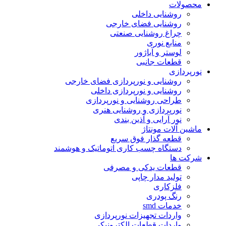
محصولات
روشنایی داخلی
روشنایی فضای خارجی
چراغ روشنایی صنعتی
منابع نوری
لوستر و آباژور
قطعات جانبی
نورپردازی
روشنایی و نورپردازی فضای خارجی
روشنایی و نورپردازی داخلی
طراحی روشنایی و نورپردازی
نورپردازی و روشنایی هنری
نور آرایی و آذین بندی
ماشین آلات مونتاژ
قطعه گذار فوق سریع
دستگاه چسب کاری اتوماتیک و هوشمند
شرکت ها
قطعات یدکی و مصرفی
تولید مدار چاپی
فلزکاری
رنگ پودری
خدمات smd
واردات تجهیزات نورپردازی
واردات قطعات الکترونیکی