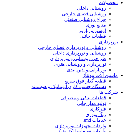
محصولات
روشنایی داخلی
روشنایی فضای خارجی
چراغ روشنایی صنعتی
منابع نوری
لوستر و آباژور
قطعات جانبی
نورپردازی
روشنایی و نورپردازی فضای خارجی
روشنایی و نورپردازی داخلی
طراحی روشنایی و نورپردازی
نورپردازی و روشنایی هنری
نور آرایی و آذین بندی
ماشین آلات مونتاژ
قطعه گذار فوق سریع
دستگاه چسب کاری اتوماتیک و هوشمند
شرکت ها
قطعات یدکی و مصرفی
تولید مدار چاپی
فلزکاری
رنگ پودری
خدمات smd
واردات تجهیزات نورپردازی
واردات قطعات الکترونیکی