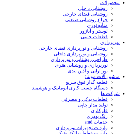
محصولات
روشنایی داخلی
روشنایی فضای خارجی
چراغ روشنایی صنعتی
منابع نوری
لوستر و آباژور
قطعات جانبی
نورپردازی
روشنایی و نورپردازی فضای خارجی
روشنایی و نورپردازی داخلی
طراحی روشنایی و نورپردازی
نورپردازی و روشنایی هنری
نور آرایی و آذین بندی
ماشین آلات مونتاژ
قطعه گذار فوق سریع
دستگاه چسب کاری اتوماتیک و هوشمند
شرکت ها
قطعات یدکی و مصرفی
تولید مدار چاپی
فلزکاری
رنگ پودری
خدمات smd
واردات تجهیزات نورپردازی
واردات قطعات الکترونیکی