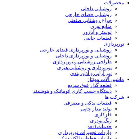
محصولات
روشنایی داخلی
روشنایی فضای خارجی
چراغ روشنایی صنعتی
منابع نوری
لوستر و آباژور
قطعات جانبی
نورپردازی
روشنایی و نورپردازی فضای خارجی
روشنایی و نورپردازی داخلی
طراحی روشنایی و نورپردازی
نورپردازی و روشنایی هنری
نور آرایی و آذین بندی
ماشین آلات مونتاژ
قطعه گذار فوق سریع
دستگاه چسب کاری اتوماتیک و هوشمند
شرکت ها
قطعات یدکی و مصرفی
تولید مدار چاپی
فلزکاری
رنگ پودری
خدمات smd
واردات تجهیزات نورپردازی
واردات قطعات الکترونیکی