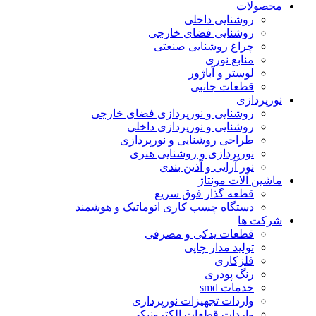
محصولات
روشنایی داخلی
روشنایی فضای خارجی
چراغ روشنایی صنعتی
منابع نوری
لوستر و آباژور
قطعات جانبی
نورپردازی
روشنایی و نورپردازی فضای خارجی
روشنایی و نورپردازی داخلی
طراحی روشنایی و نورپردازی
نورپردازی و روشنایی هنری
نور آرایی و آذین بندی
ماشین آلات مونتاژ
قطعه گذار فوق سریع
دستگاه چسب کاری اتوماتیک و هوشمند
شرکت ها
قطعات یدکی و مصرفی
تولید مدار چاپی
فلزکاری
رنگ پودری
خدمات smd
واردات تجهیزات نورپردازی
واردات قطعات الکترونیکی