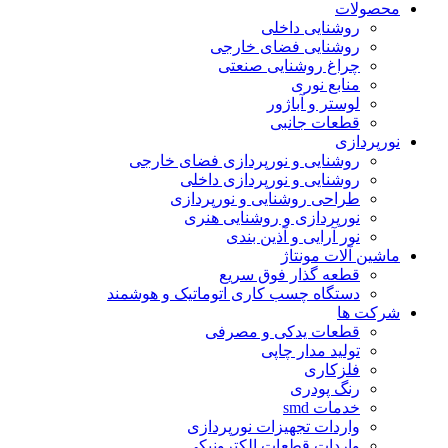
محصولات
روشنایی داخلی
روشنایی فضای خارجی
چراغ روشنایی صنعتی
منابع نوری
لوستر و آباژور
قطعات جانبی
نورپردازی
روشنایی و نورپردازی فضای خارجی
روشنایی و نورپردازی داخلی
طراحی روشنایی و نورپردازی
نورپردازی و روشنایی هنری
نور آرایی و آذین بندی
ماشین آلات مونتاژ
قطعه گذار فوق سریع
دستگاه چسب کاری اتوماتیک و هوشمند
شرکت ها
قطعات یدکی و مصرفی
تولید مدار چاپی
فلزکاری
رنگ پودری
خدمات smd
واردات تجهیزات نورپردازی
واردات قطعات الکترونیکی