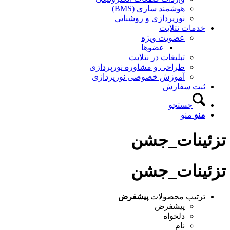
هوشمند سازی (BMS)
نورپردازی و روشنایی
خدمات نتلایت
عضویت ویژه
عضوها
تبلیغات در نتلایت
طراحی و مشاوره نورپردازی
آموزش خصوصی نورپردازی
ثبت سفارش
جستجو
منو
منو
تزئینات_جشن
تزئینات_جشن
ترتیب محصولات
پیشفرض
پیشفرض
دلخواه
نام