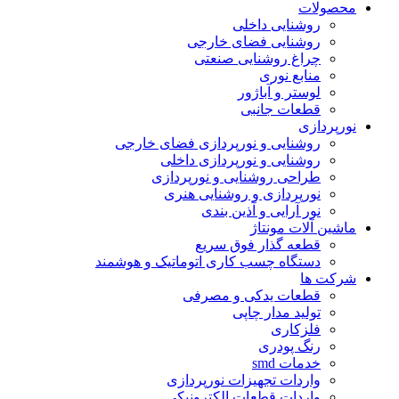
محصولات
روشنایی داخلی
روشنایی فضای خارجی
چراغ روشنایی صنعتی
منابع نوری
لوستر و آباژور
قطعات جانبی
نورپردازی
روشنایی و نورپردازی فضای خارجی
روشنایی و نورپردازی داخلی
طراحی روشنایی و نورپردازی
نورپردازی و روشنایی هنری
نور آرایی و آذین بندی
ماشین آلات مونتاژ
قطعه گذار فوق سریع
دستگاه چسب کاری اتوماتیک و هوشمند
شرکت ها
قطعات یدکی و مصرفی
تولید مدار چاپی
فلزکاری
رنگ پودری
خدمات smd
واردات تجهیزات نورپردازی
واردات قطعات الکترونیکی