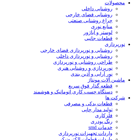
محصولات
روشنایی داخلی
روشنایی فضای خارجی
چراغ روشنایی صنعتی
منابع نوری
لوستر و آباژور
قطعات جانبی
نورپردازی
روشنایی و نورپردازی فضای خارجی
روشنایی و نورپردازی داخلی
طراحی روشنایی و نورپردازی
نورپردازی و روشنایی هنری
نور آرایی و آذین بندی
ماشین آلات مونتاژ
قطعه گذار فوق سریع
دستگاه چسب کاری اتوماتیک و هوشمند
شرکت ها
قطعات یدکی و مصرفی
تولید مدار چاپی
فلزکاری
رنگ پودری
خدمات smd
واردات تجهیزات نورپردازی
واردات قطعات الکترونیکی