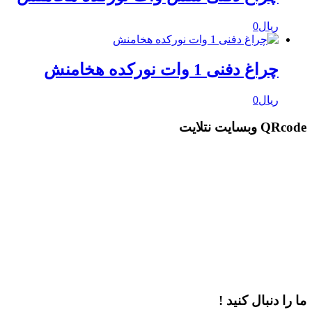
ریال
0
چراغ دفنی 1 وات نورکده هخامنش
ریال
0
QRcode وبسایت نتلایت
ما را دنبال کنید !