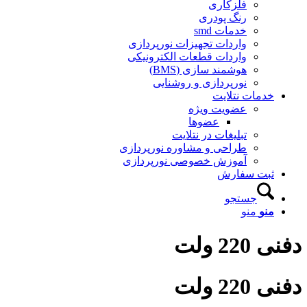
فلزکاری
رنگ پودری
خدمات smd
واردات تجهیزات نورپردازی
واردات قطعات الکترونیکی
هوشمند سازی (BMS)
نورپردازی و روشنایی
خدمات نتلایت
عضویت ویژه
عضوها
تبلیغات در نتلایت
طراحی و مشاوره نورپردازی
آموزش خصوصی نورپردازی
ثبت سفارش
جستجو
منو
منو
دفنی 220 ولت
دفنی 220 ولت