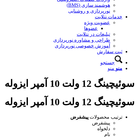
هوشمند سازی (BMS)
نورپردازی و روشنایی
خدمات نتلایت
عضویت ویژه
عضوها
تبلیغات در نتلایت
طراحی و مشاوره نورپردازی
آموزش خصوصی نورپردازی
ثبت سفارش
جستجو
منو
منو
سوئیچینگ 12 ولت 10 آمپر ایزوله
سوئیچینگ 12 ولت 10 آمپر ایزوله
ترتیب محصولات
پیشفرض
پیشفرض
دلخواه
نام