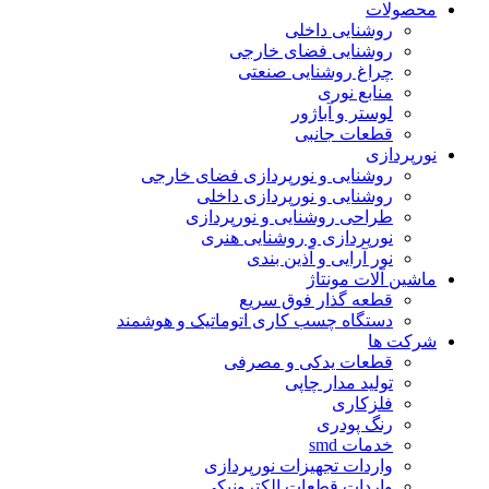
محصولات
روشنایی داخلی
روشنایی فضای خارجی
چراغ روشنایی صنعتی
منابع نوری
لوستر و آباژور
قطعات جانبی
نورپردازی
روشنایی و نورپردازی فضای خارجی
روشنایی و نورپردازی داخلی
طراحی روشنایی و نورپردازی
نورپردازی و روشنایی هنری
نور آرایی و آذین بندی
ماشین آلات مونتاژ
قطعه گذار فوق سریع
دستگاه چسب کاری اتوماتیک و هوشمند
شرکت ها
قطعات یدکی و مصرفی
تولید مدار چاپی
فلزکاری
رنگ پودری
خدمات smd
واردات تجهیزات نورپردازی
واردات قطعات الکترونیکی