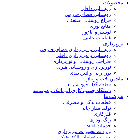
محصولات
روشنایی داخلی
روشنایی فضای خارجی
چراغ روشنایی صنعتی
منابع نوری
لوستر و آباژور
قطعات جانبی
نورپردازی
روشنایی و نورپردازی فضای خارجی
روشنایی و نورپردازی داخلی
طراحی روشنایی و نورپردازی
نورپردازی و روشنایی هنری
نور آرایی و آذین بندی
ماشین آلات مونتاژ
قطعه گذار فوق سریع
دستگاه چسب کاری اتوماتیک و هوشمند
شرکت ها
قطعات یدکی و مصرفی
تولید مدار چاپی
فلزکاری
رنگ پودری
خدمات smd
واردات تجهیزات نورپردازی
واردات قطعات الکترونیکی