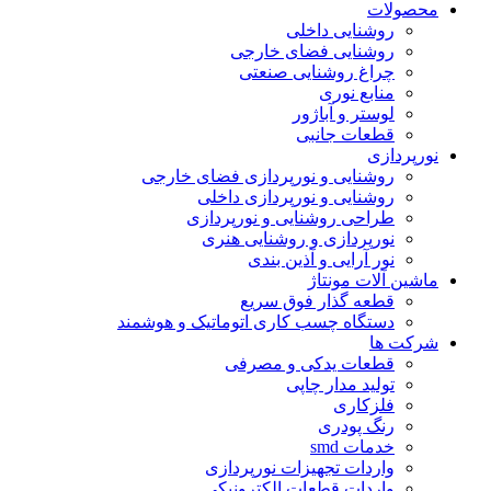
محصولات
روشنایی داخلی
روشنایی فضای خارجی
چراغ روشنایی صنعتی
منابع نوری
لوستر و آباژور
قطعات جانبی
نورپردازی
روشنایی و نورپردازی فضای خارجی
روشنایی و نورپردازی داخلی
طراحی روشنایی و نورپردازی
نورپردازی و روشنایی هنری
نور آرایی و آذین بندی
ماشین آلات مونتاژ
قطعه گذار فوق سریع
دستگاه چسب کاری اتوماتیک و هوشمند
شرکت ها
قطعات یدکی و مصرفی
تولید مدار چاپی
فلزکاری
رنگ پودری
خدمات smd
واردات تجهیزات نورپردازی
واردات قطعات الکترونیکی