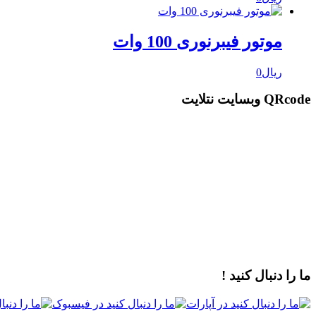
موتور فیبرنوری 100 وات
ریال
0
QRcode وبسایت نتلایت
ما را دنبال کنید !