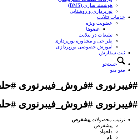
هوشمند سازی (BMS)
نورپردازی و روشنایی
خدمات نتلایت
عضویت ویژه
عضوها
تبلیغات در نتلایت
طراحی و مشاوره نورپردازی
آموزش خصوصی نورپردازی
ثبت سفارش
جستجو
منو
منو
#فیبرنوری #فروش_فیبرنوری #حلق
#فیبرنوری #فروش_فیبرنوری #حلق
ترتیب محصولات
پیشفرض
پیشفرض
دلخواه
نام