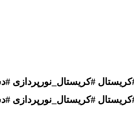
کریستال #کریستال_نورپردازی #د
کریستال #کریستال_نورپردازی #د