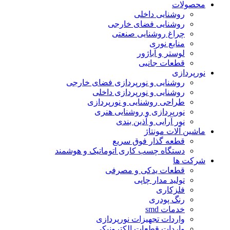
محصولات
روشنایی داخلی
روشنایی فضای خارجی
چراغ روشنایی صنعتی
منابع نوری
لوستر و آباژور
قطعات جانبی
نورپردازی
روشنایی و نورپردازی فضای خارجی
روشنایی و نورپردازی داخلی
طراحی روشنایی و نورپردازی
نورپردازی و روشنایی هنری
نور آرایی و آذین بندی
ماشین آلات مونتاژ
قطعه گذار فوق سریع
دستگاه چسب کاری اتوماتیک و هوشمند
شرکت ها
قطعات یدکی و مصرفی
تولید مدار چاپی
فلزکاری
رنگ پودری
خدمات smd
واردات تجهیزات نورپردازی
واردات قطعات الکترونیکی