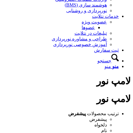
هوشمند سازی (BMS)
نورپردازی و روشنایی
خدمات نتلایت
عضویت ویژه
عضوها
تبلیغات در نتلایت
طراحی و مشاوره نورپردازی
آموزش خصوصی نورپردازی
ثبت سفارش
جستجو
منو
منو
لامپ نور
لامپ نور
ترتیب محصولات
پیشفرض
پیشفرض
دلخواه
نام